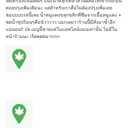
จัดเครื่องแน่นเต็มๆ แนะนำคลุกเคล้าส่วนผสมให้เข้ากันก่อน
ค่อยปรุงเพิ่มเติมนะ แต่สำหรับเราคือไม่ต้องปรุงเพิ่มเลย
ชอบบบบรสนี้เลย น้ำหมูแดงขลุกขลิกที่ซึมจากเนื้อหมูแดง +
ซดน้ำซุปร้อนๆคือนัววววว บอกเลยว่าร้านนี้มีสั่งมาซ้ำอีก
แน่นอน!! ปล.เมนูนี้ขายแค่ในแอพไลน์แมนเท่านั้น ไม่มีใน
หน้าร้านนะ เริ่ดดดดมากกก