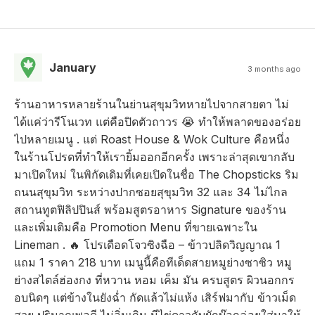
January
3 months ago
ร้านอาหารหลายร้านในย่านสุขุมวิทหายไปจากสายตา ไม่
ได้แค่ว่ารีโนเวท แต่คือปิดตัวถาวร 😭 ทำให้พลาดของอร่อย
ไปหลายเมนู . แต่ Roast House & Wok Culture คือหนึ่ง
ในร้านโปรดที่ทำให้เรายิ้มออกอีกครั้ง เพราะล่าสุดเขากลับ
มาเปิดใหม่ ในพิกัดเดิมที่เคยเปิดในชื่อ The Chopsticks ริม
ถนนสุขุมวิท ระหว่างปากซอยสุขุมวิท 32 และ 34 ไม่ไกล
สถานทูตฟิลิปปินส์ พร้อมสูตรอาหาร Signature ของร้าน
และเพิ่มเติมคือ Promotion Menu ที่ขายเฉพาะใน
Lineman . 🔥 โปรเดือดโจวซิงฉือ – ข้าวปลิดวิญญาณ 1
แถม 1 ราคา 218 บาท เมนูนี้คือทีเด็ดสายหมูย่างซาซิว หมู
ย่างสไตล์ฮ่องกง ที่หวาน หอม เค็ม มัน ครบสูตร ผิวนอกกร
อบนิดๆ แต่ข้างในยังฉ่ำ กัดแล้วไม่แห้ง เสิร์ฟมากับ ข้าวเม็ด
สวย ปริมาณพอดี ไม่อิ่มเกิน มีไข่ดาวกับผักบ๊อกฉ่อยใส่มาให้