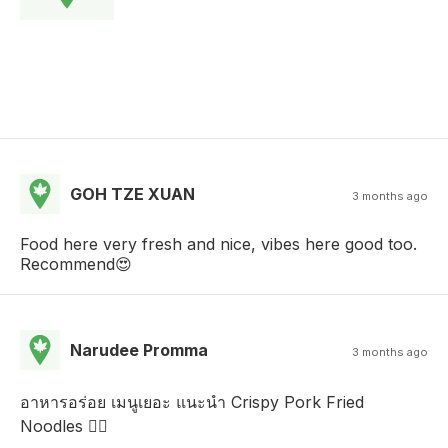
GOH TZE XUAN
3 months ago
Food here very fresh and nice, vibes here good too.
Recommend😍
Narudee Promma
3 months ago
อาหารอร่อย เมนูเยอะ แนะนำ Crispy Pork Fried
Noodles 👍🏻