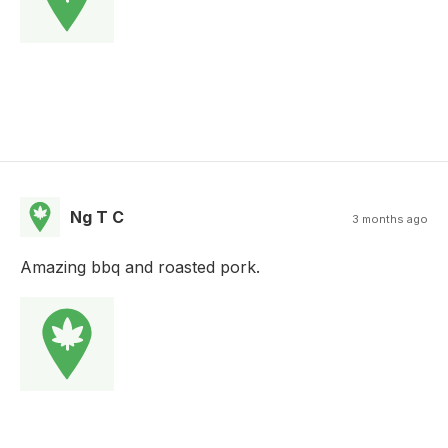
Ng T C
3 months ago
Amazing bbq and roasted pork.