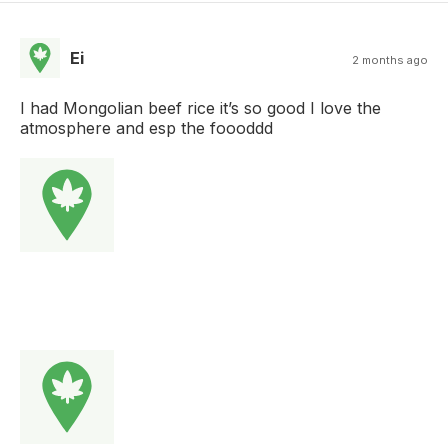
Ei
2 months ago
I had Mongolian beef rice it’s so good I love the
atmosphere and esp the foooddd