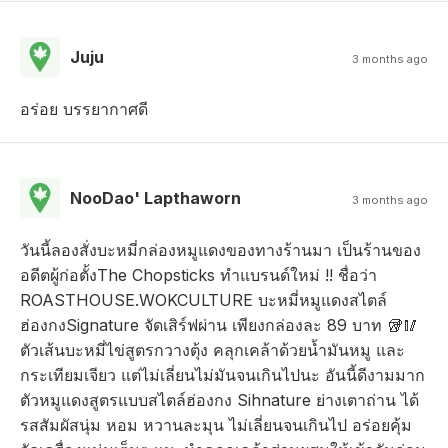
Juju
3 months ago
อร่อย บรรยากาศดี
NooDao' Lapthaworn
3 months ago
วันนี้ลองสั่งบะหมี่กล่องหมูแดงของทางร้านมา เป็นร้านของ
อดีตผู้ก่อตั้งThe Chopsticks ทำแบรนด์ใหม่ !! ชื่อว่า
ROASTHOUSE.WOKCULTURE บะหมี่หมูแดงสไตล์
ฮ่องกงSignature จัดเสิร์ฟผ่าน เพียงกล่องละ 89 บาท 🥡🥢
ตัวเส้นบะหมี่ไข่สูตรกวางตุ้ง คลุกเคล้าด้วยน้ำมันหมู และ
กระเทียมเจียว แต่ไม่เลี่ยนไม่มันจนเกินไปนะ อันนี้ดีงามมาก
ตัวหมูแดงสูตรแบบสไตล์ฮ่องกง Sihnature ย่างเตาถ่าน ได้
รสสัมผัสนุ่ม หอม หวานละมุน ไม่เลี่ยนจนเกินไป อร่อยคุ้ม