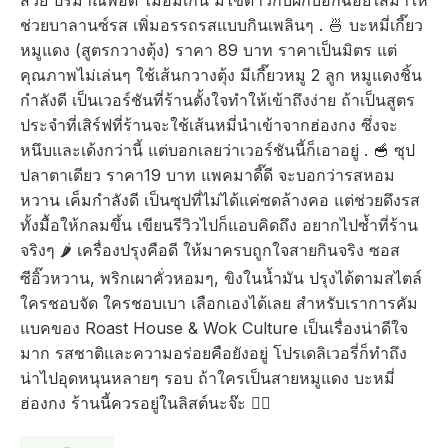
ช่วยบาลานซ์รส เพิ่มอรรถรสแบบกินเพลินๆ . 🍜 บะหมี่เกี๊ยว
หมูแดง (สูตรกวางตุ้ง) ราคา 89 บาท ราคาเป็นมิตร แต่
คุณภาพไม่เล่นๆ ใช้เส้นกวางตุ้ง มีเกี๊ยวหมู 2 ลูก หมูแดงชิ้น
กำลังดี เป็นเวอร์ชันที่ร้านตั้งใจทำให้เข้าถึงง่าย ถ้าเป็นสูตร
ประจำที่เสิร์ฟที่ร้านจะใช้เส้นหมี่นำเข้าจากฮ่องกง ซึ่งจะ
หนึบและเด้งกว่านี้ แต่บอกเลยว่าเวอร์ชันนี้ก็เอาอยู่ . 🥣 ซุป
ปลาตาเดียว ราคา19 บาท แพคมาดี๊ดี จะบอกว่ารสหอม
หวาน เค็มกำลังดี เป็นซุปที่ไม่ได้แค่ซดล้างคอ แต่ช่วยดึงรส
ทั้งมื้อให้กลมขึ้น เขียนรีวิวไปก็แอบคิดถึง อยากไปซ้ำที่ร้าน
จริงๆ 🌶 เครื่องปรุงคือดี ให้มาครบถูกใจสายกินจริง ซอส
ซีอิ๊วหวาน, พริกเผาคั่วหอมๆ, ขิงในน้ำมัน ปรุงได้ตามสไตล์
ใครชอบจัด ใครชอบเบา เลือกเองได้เลย สำหรับเราการคัม
แบคของ Roast House & Wok Culture เป็นเรื่องน่าดีใจ
มาก รสชาติและความอร่อยคือยังอยู่ โปรเดลิเวอรี่ก็ทำถึง
น่าไปอุดหนุนหลายๆ รอบ ถ้าใครเป็นสายหมูแดง บะหมี่
ฮ่องกง ร้านนี้ควรอยู่ในลิสต์นะจ๊ะ ❤️‍🔥