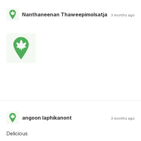
Nanthaneenan Thaweepimolsatja
3 months ago
angoon laphikanont
3 months ago
Delicious