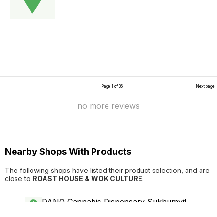
Page 1 of 36
Next page
no more reviews
Nearby Shops With Products
The following shops have listed their product selection, and are
close to
ROAST HOUSE & WOK CULTURE
.
DANQ Cannabis Dispensary Sukhumvit
0.0km
5.0 ( 164 reviews )