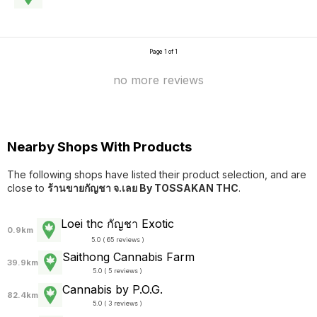
Page 1 of 1
no more reviews
Nearby Shops With Products
The following shops have listed their product selection, and are
close to
ร้านขายกัญชา จ.เลย By TOSSAKAN THC
.
Loei thc กัญชา Exotic
0.9km
5.0 ( 65 reviews )
Saithong Cannabis Farm
39.9km
5.0 ( 5 reviews )
Cannabis by P.O.G.
82.4km
5.0 ( 3 reviews )