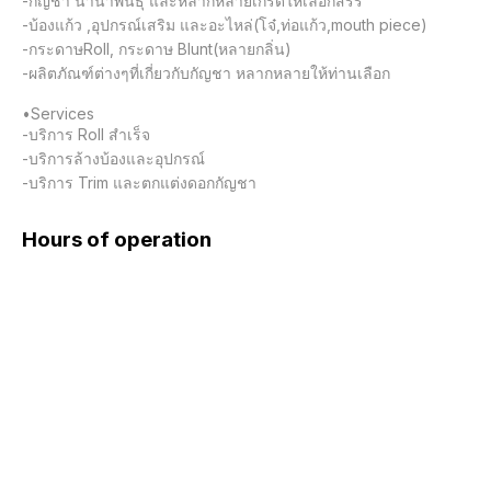
-กัญชา นานาพันธุ์ และหลากหลายเกรดให้เลือกสรร

-บ้องแก้ว ,อุปกรณ์เสริม และอะไหล่(โจ๋,ท่อแก้ว,mouth piece)

-กระดาษRoll, กระดาษ Blunt(หลายกลิ่น)

-ผลิตภัณฑ์ต่างๆที่เกี่ยวกับกัญชา หลากหลายให้ท่านเลือก

•Services

-บริการ Roll สำเร็จ

-บริการล้างบ้องและอุปกรณ์

-บริการ Trim และตกแต่งดอกกัญชา
Hours of operation