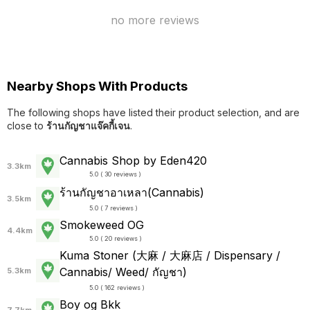
no more reviews
Nearby Shops With Products
The following shops have listed their product selection, and are
close to
ร้านกัญชาแจ๊คกี้เจน
.
Cannabis Shop by Eden420
3.3km
5.0 ( 30 reviews )
ร้านกัญชาอาเหลา(Cannabis)
3.5km
5.0 ( 7 reviews )
Smokeweed OG
4.4km
5.0 ( 20 reviews )
Kuma Stoner (大麻 / 大麻店 / Dispensary /
Cannabis/ Weed/ กัญชา)
5.3km
5.0 ( 162 reviews )
Boy og Bkk