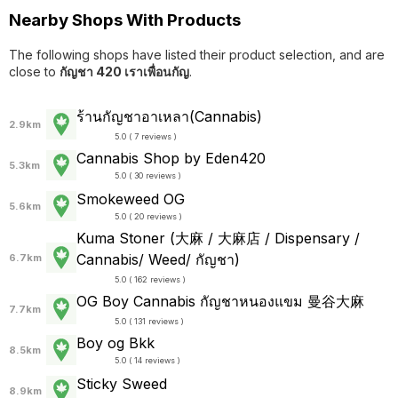
Nearby Shops With Products
The following shops have listed their product selection, and are
close to
กัญชา 420 เราเพื่อนกัญ
.
ร้านกัญชาอาเหลา(Cannabis)
2.9km
5.0 ( 7 reviews )
Cannabis Shop by Eden420
5.3km
5.0 ( 30 reviews )
Smokeweed OG
5.6km
5.0 ( 20 reviews )
Kuma Stoner (大麻 / 大麻店 / Dispensary /
Cannabis/ Weed/ กัญชา)
6.7km
5.0 ( 162 reviews )
OG Boy Cannabis กัญชาหนองแขม 曼谷大麻
7.7km
5.0 ( 131 reviews )
Boy og Bkk
8.5km
5.0 ( 14 reviews )
Sticky Sweed
8.9km