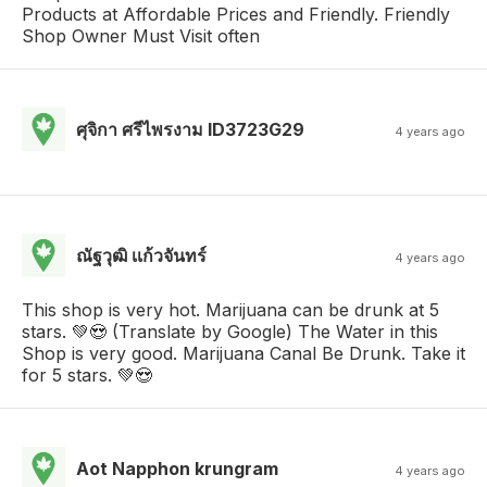
Products at Affordable Prices and Friendly. Friendly
Shop Owner Must Visit often
ศุจิกา ศรีไพรงาม ID3723G29
4 years ago
ณัฐวุฒิ เเก้วจันทร์
4 years ago
This shop is very hot. Marijuana can be drunk at 5
stars. 💚😍 (Translate by Google) The Water in this
Shop is very good. Marijuana Canal Be Drunk. Take it
for 5 stars. 💚😍
Aot Napphon krungram
4 years ago