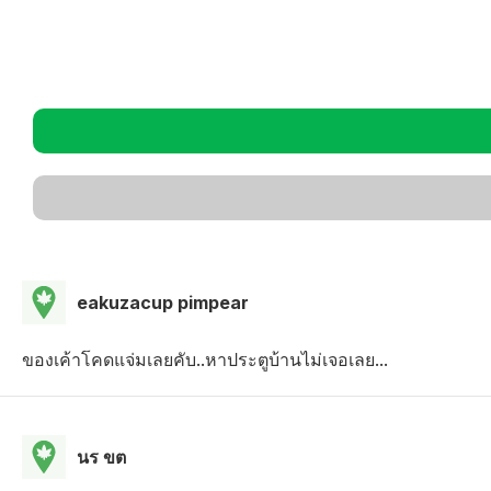
eakuzacup pimpear
ของเค้าโคดแจ่มเลยคับ..หาประตูบ้านไม่เจอเลย...
นร ขต