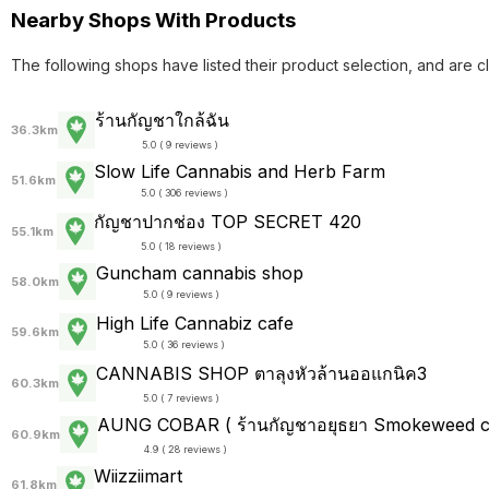
Nearby Shops With Products
The following shops have listed their product selection, and are c
ร้านกัญชาใกล้ฉัน
36.3km
5.0 ( 9 reviews )
Slow Life Cannabis and Herb Farm
51.6km
5.0 ( 306 reviews )
กัญชาปากช่อง TOP SECRET 420
55.1km
5.0 ( 18 reviews )
Guncham cannabis shop
58.0km
5.0 ( 9 reviews )
High Life Cannabiz cafe
59.6km
5.0 ( 36 reviews )
CANNABIS SHOP ตาลุงหัวล้านออแกนิค3
60.3km
5.0 ( 7 reviews )
AUNG COBAR ( ร้านกัญชาอยุธยา Smokeweed ca
60.9km
4.9 ( 28 reviews )
Wiizziimart
61.8km