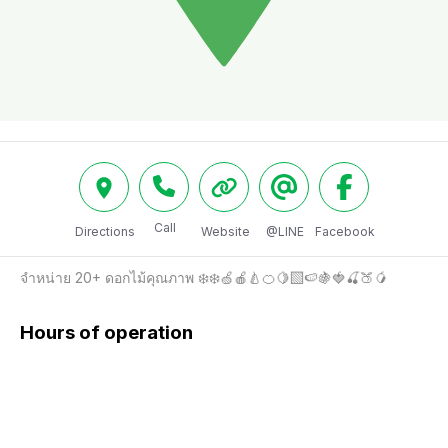
Call
Directions
Website
@LINE
Facebook
จำหน่าย 20+ ดอกไม้คุณภาพ ❄️❄️🍏🍎🍐🍊🍋‍🟩🍉🍇🍓🍒🍑🥭
Hours of operation