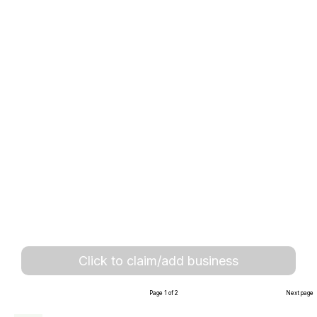
Click to claim/add business
Page 1 of 2
Next page