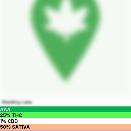
Wedding cake
AAA
25% THC
1% CBD
50% SATIVA