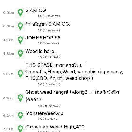
SiAM OG
0.0km
5.0 ( 10 reviews )
ร้านกัญชา SiAM OG.
0.0km
5.0 ( 16 reviews )
JOHNSHOP 68
3.5km
5.0 ( 2 reviews )
Weed is here.
4.8km
4.9 ( 54 reviews )
THC SPACE สาขาสายไหม (
Cannabis,Hemp,Weed,cannabis dispensary,
5.6km
THC,CBD, กัญชา, weed shop )
5.0 ( 12 reviews )
Ghost weed rangsit (Klong2) - โกสวีดรังสิต
6.1km
(คลอง2)
4.9 ( 36 reviews )
monsterweed.vip
6.2km
5.0 ( 3 reviews )
iGrowman Weed High_420
7.3km