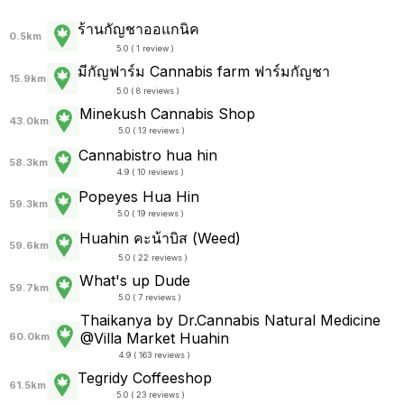
ร้านกัญชาออแกนิค
0.5km
5.0 ( 1 review )
มีกัญฟาร์ม Cannabis farm ฟาร์มกัญชา
15.9km
5.0 ( 8 reviews )
Minekush Cannabis Shop
43.0km
5.0 ( 13 reviews )
Cannabistro hua hin
58.3km
4.9 ( 10 reviews )
Popeyes Hua Hin
59.3km
5.0 ( 19 reviews )
Huahin คะน้าบิส (Weed)
59.6km
5.0 ( 22 reviews )
What's up Dude
59.7km
5.0 ( 7 reviews )
Thaikanya by Dr.Cannabis Natural Medicine
@Villa Market Huahin
60.0km
4.9 ( 163 reviews )
Tegridy Coffeeshop
61.5km
5.0 ( 23 reviews )