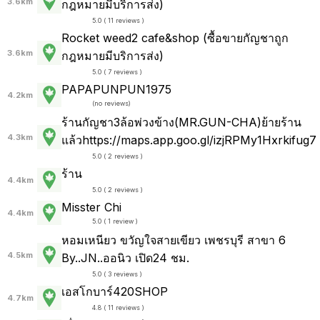
3.6km
กฎหมายมีบริการส่ง)
5.0 ( 11 reviews )
Rocket weed2 cafe&shop (ซื้อขายกัญชาถูก
3.6km
กฎหมายมีบริการส่ง)
5.0 ( 7 reviews )
PAPAPUNPUN1975
4.2km
(
no reviews
)
ร้านกัญชา3ล้อพ่วงข้าง(MR.GUN-CHA)ย้ายร้าน
4.3km
แล้วhttps://maps.app.goo.gl/izjRPMy1Hxrkifug7
5.0 ( 2 reviews )
ร้าน
4.4km
5.0 ( 2 reviews )
Misster Chi
4.4km
5.0 ( 1 review )
หอมเหนียว ขวัญใจสายเขียว เพชรบุรี สาขา 6
4.5km
By..JN..ออนิว เปิด24 ชม.
5.0 ( 3 reviews )
เอสโกบาร์420SHOP
4.7km
4.8 ( 11 reviews )