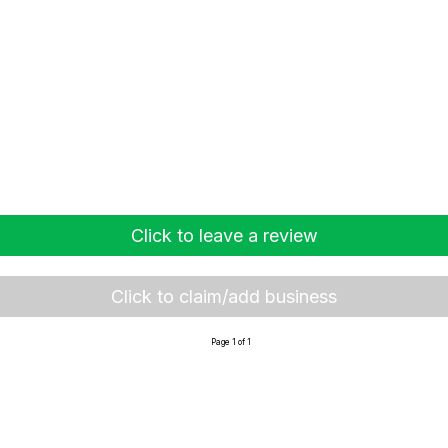
Click to leave a review
Click to claim/add business
Page 1 of 1