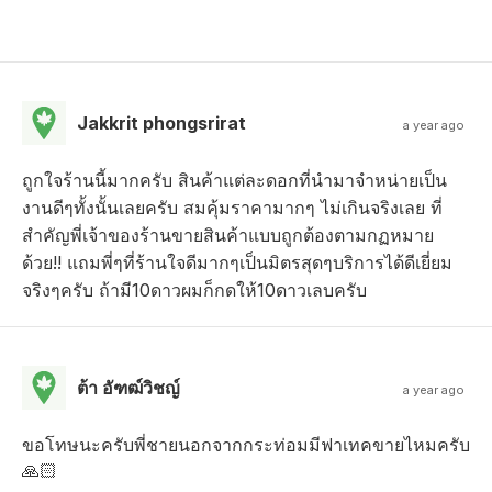
Jakkrit phongsrirat
a year ago
ถูกใจร้านนี้มากครับ สินค้าแต่ละดอกที่นำมาจำหน่ายเป็น
งานดีๆทั้งนั้นเลยครับ สมคุ้มราคามากๆ ไม่เกินจริงเลย ที่
สำคัญพี่เจ้าของร้านขายสินค้าแบบถูกต้องตามกฏหมาย
ด้วย!! แถมพี่ๆที่ร้านใจดีมากๆเป็นมิตรสุดๆบริการได้ดีเยี่ยม
จริงๆครับ ถ้ามี10ดาวผมก็กดให้10ดาวเลบครับ
ต้า อัฑฒ์วิชญ์
a year ago
ขอโทษนะครับพี่ชายนอกจากกระท่อมมีฟาเทคขายไหมครับ
🙏🏻