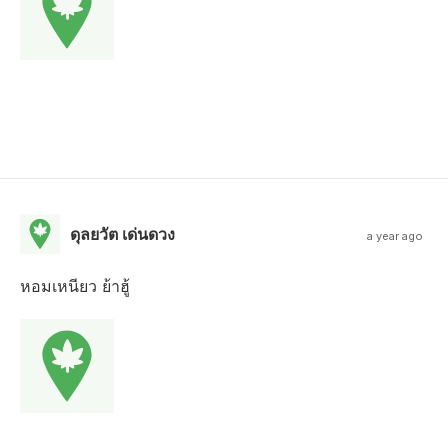
ดุลยวัต เด่นดวง
a year ago
หอมเหนียว ย้าฮู้