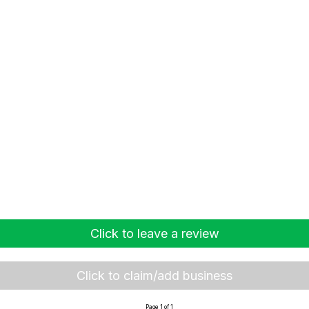
Click to leave a review
Click to claim/add business
Page 1 of 1