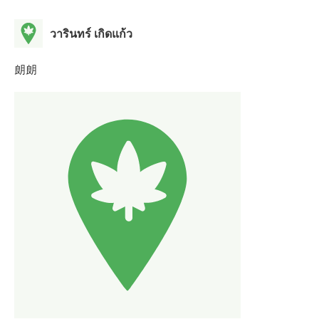
วารินทร์ เกิดแก้ว
朗朗