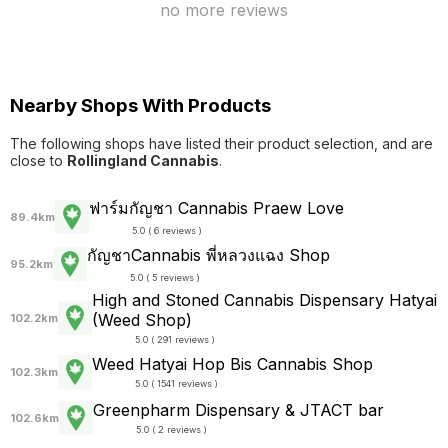
no more reviews
Nearby Shops With Products
The following shops have listed their product selection, and are
close to
Rollingland Cannabis
.
ฟาร์มกัญชา Cannabis Praew Love
89.4km
5.0 ( 6 reviews )
กัญชาCannabis พี่หลวงแฉง Shop
95.2km
5.0 ( 5 reviews )
High and Stoned Cannabis Dispensary Hatyai
(Weed Shop)
102.2km
5.0 ( 291 reviews )
Weed Hatyai Hop Bis Cannabis Shop
102.3km
5.0 ( 1541 reviews )
Greenpharm Dispensary & JTACT bar
102.6km
5.0 ( 2 reviews )