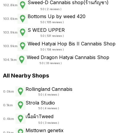
Sweed-D Cannabis shop(ร้านกัญชา)
102.8km
5.0 ( 2 reviews )
Bottoms Up by weed 420
103.6km
5.0 ( 105 reviews )
S WEED UPPER
103.9km
5.0 ( 531 reviews )
Weed Hatyai Hop Bis II Cannabis Shop
103.9km
5.0 ( 104 reviews )
Weed Dragon Hatyai Cannabis Shop
104.1km
5.0 ( 33 reviews )
All Nearby Shops
Rollingland Cannabis
0.0km
5.0 ( 4 reviews )
Strola Studio
0.1km
5.0 ( 4 reviews )
เนื้อผ้าTweed
0.4km
5.0 ( 3 reviews )
Misttown genetix
0.5km