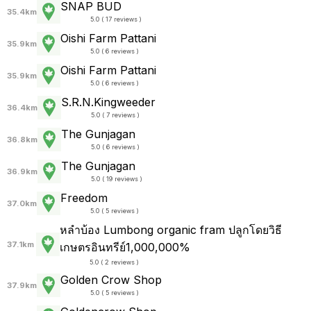
SNAP BUD
35.4km
5.0 ( 17 reviews )
Oishi Farm Pattani
35.9km
5.0 ( 6 reviews )
Oishi Farm Pattani
35.9km
5.0 ( 6 reviews )
S.R.N.Kingweeder
36.4km
5.0 ( 7 reviews )
The Gunjagan
36.8km
5.0 ( 6 reviews )
The Gunjagan
36.9km
5.0 ( 19 reviews )
Freedom
37.0km
5.0 ( 5 reviews )
หลำบ้อง Lumbong organic fram ปลูกโดยวิธี
37.1km
เกษตรอินทรีย์1,000,000%
5.0 ( 2 reviews )
Golden Crow Shop
37.9km
5.0 ( 5 reviews )