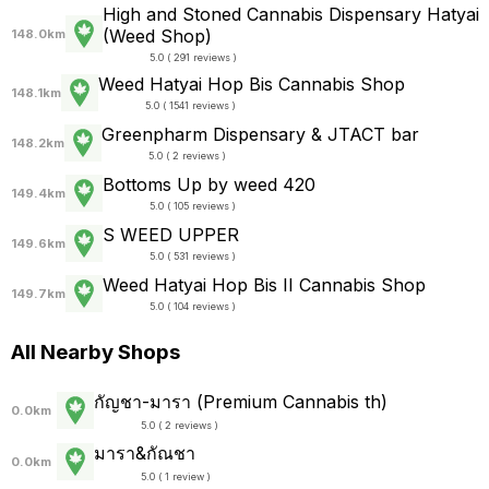
High and Stoned Cannabis Dispensary Hatyai
(Weed Shop)
148.0km
5.0 ( 291 reviews )
Weed Hatyai Hop Bis Cannabis Shop
148.1km
5.0 ( 1541 reviews )
Greenpharm Dispensary & JTACT bar
148.2km
5.0 ( 2 reviews )
Bottoms Up by weed 420
149.4km
5.0 ( 105 reviews )
S WEED UPPER
149.6km
5.0 ( 531 reviews )
Weed Hatyai Hop Bis II Cannabis Shop
149.7km
5.0 ( 104 reviews )
All Nearby Shops
กัญชา-มารา (Premium Cannabis th)
0.0km
5.0 ( 2 reviews )
มารา&กัณชา
0.0km
5.0 ( 1 review )