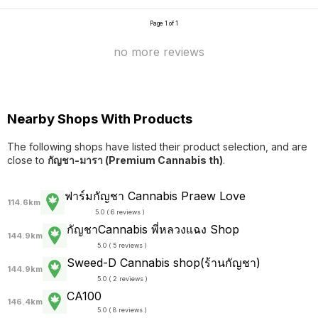
Page 1 of 1
no more reviews
Nearby Shops With Products
The following shops have listed their product selection, and are
close to
กัญชา-มารา (Premium Cannabis th)
.
ฟาร์มกัญชา Cannabis Praew Love
114.6km
5.0 ( 6 reviews )
กัญชาCannabis พี่หลวงแฉง Shop
144.9km
5.0 ( 5 reviews )
Sweed-D Cannabis shop(ร้านกัญชา)
144.9km
5.0 ( 2 reviews )
CA100
146.4km
5.0 ( 8 reviews )