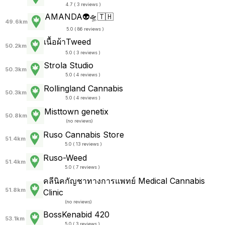
4.7 ( 3 reviews )
AMANDA👽🛸🇹🇭
49.6km
5.0 ( 86 reviews )
เนื้อผ้าTweed
50.2km
5.0 ( 3 reviews )
Strola Studio
50.3km
5.0 ( 4 reviews )
Rollingland Cannabis
50.3km
5.0 ( 4 reviews )
Misttown genetix
50.8km
(
no reviews
)
Ruso Cannabis Store
51.4km
5.0 ( 13 reviews )
Ruso-Weed
51.4km
5.0 ( 7 reviews )
คลีนิคกัญชาทางการแพทย์ Medical Cannabis
51.8km
Clinic
(
no reviews
)
BossKenabid 420
53.1km
5.0 ( 3 reviews )