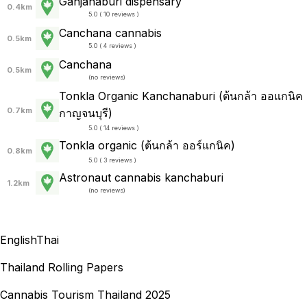
Ganjanaburi dispensary
0.4km
5.0 ( 10 reviews )
Canchana cannabis
0.5km
5.0 ( 4 reviews )
Canchana
0.5km
(
no reviews
)
Tonkla Organic Kanchanaburi (ต้นกล้า ออแกนิค
0.7km
กาญจนบุรี)
5.0 ( 14 reviews )
Tonkla organic (ต้นกล้า ออร์แกนิค)
0.8km
5.0 ( 3 reviews )
Astronaut cannabis kanchaburi
1.2km
(
no reviews
)
English
Thai
Thailand Rolling Papers
Cannabis Tourism Thailand 2025