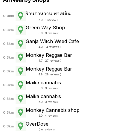
ร้านตาหวาน พาเพลิน
0.0km
5.0 ( 1 review )
Green Way Shop
0.3km
5.0 ( 3 reviews )
Ganja Witch Weed Cafe
0.3km
4.3 ( 14 reviews )
Monkey Reggae Bar
0.3km
4.7 ( 27 reviews )
Monkey Reggae Bar
0.3km
4.8 ( 28 reviews )
Maika cannabis
0.3km
5.0 ( 3 reviews )
Maika cannabis
0.3km
5.0 ( 3 reviews )
Monkey Cannabis shop
0.3km
5.0 ( 4 reviews )
OverDose
0.3km
(
no reviews
)