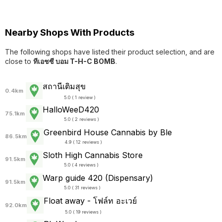
Nearby Shops With Products
The following shops have listed their product selection, and are
close to
ทีเอชซี บอม T-H-C BOMB
.
สถานีเติมสุข
0.4km
5.0 ( 1 review )
HalloWeeD420
75.1km
5.0 ( 2 reviews )
Greenbird House Cannabis by Ble
86.5km
4.9 ( 12 reviews )
Sloth High Cannabis Store
91.5km
5.0 ( 4 reviews )
Warp guide 420 (Dispensary)
91.5km
5.0 ( 31 reviews )
Float away - โฟล์ท อะเวย์
92.0km
5.0 ( 19 reviews )