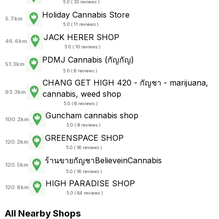
5.0 ( 33 reviews )
Holiday Cannabis Store
5.7km
5.0 ( 11 reviews )
JACK HERER SHOP
46.6km
5.0 ( 10 reviews )
PDMJ Cannabis (กัญกัญ)
51.3km
5.0 ( 6 reviews )
CHANG GET HIGH 420 - กัญชา - marijuana,
93.3km
cannabis, weed shop
5.0 ( 6 reviews )
Guncham cannabis shop
100.2km
5.0 ( 9 reviews )
GREENSPACE SHOP
120.2km
5.0 ( 16 reviews )
ร้านขายกัญชาBelieveinCannabis
120.5km
5.0 ( 16 reviews )
HIGH PARADISE SHOP
120.8km
5.0 ( 84 reviews )
All Nearby Shops