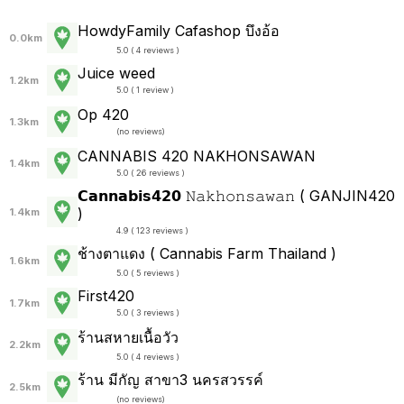
HowdyFamily Cafashop บึงอ้อ
0.0km
5.0 ( 4 reviews )
Juice weed
1.2km
5.0 ( 1 review )
Op 420
1.3km
(
no reviews
)
CANNABIS 420 NAKHONSAWAN
1.4km
5.0 ( 26 reviews )
𝗖𝗮𝗻𝗻𝗮𝗯𝗶𝘀𝟰𝟮𝟬 𝙽𝚊𝚔𝚑𝚘𝚗𝚜𝚊𝚠𝚊𝚗 ( GANJIN420
)
1.4km
4.9 ( 123 reviews )
ช้างตาแดง ( Cannabis Farm Thailand )
1.6km
5.0 ( 5 reviews )
First420
1.7km
5.0 ( 3 reviews )
ร้านสหายเนื้อวัว
2.2km
5.0 ( 4 reviews )
ร้าน มีกัญ สาขา3 นครสวรรค์
2.5km
(
no reviews
)