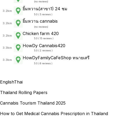
(
no reviews
)
ยิ้มหวาน(สาขา1) 24 ชม
3.2km
5.0 ( 5 reviews )
ยิ้มหวาน cannabis
3.2km
(
no reviews
)
Chicken farm 420
3.2km
5.0 ( 15 reviews )
HowDy Cannabis420
3.3km
5.0 ( 2 reviews )
HowDyFamilyCaFeShop ทนายเสรี
3.3km
5.0 ( 6 reviews )
English
Thai
Thailand Rolling Papers
Cannabis Tourism Thailand 2025
How to Get Medical Cannabis Prescription in Thailand