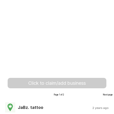
Click to claim/add business
Page 1 of 2
Next page
JaBz. tattoo
2 years ago