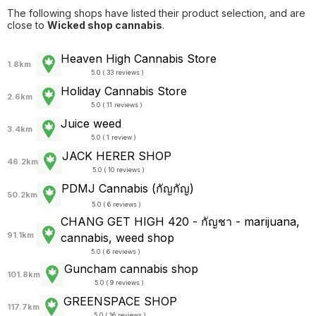
The following shops have listed their product selection, and are
close to
Wicked shop cannabis
.
Heaven High Cannabis Store
1.8km
5.0 ( 33 reviews )
Holiday Cannabis Store
2.6km
5.0 ( 11 reviews )
Juice weed
3.4km
5.0 ( 1 review )
JACK HERER SHOP
46.2km
5.0 ( 10 reviews )
PDMJ Cannabis (กัญกัญ)
50.2km
5.0 ( 6 reviews )
CHANG GET HIGH 420 - กัญชา - marijuana,
91.1km
cannabis, weed shop
5.0 ( 6 reviews )
Guncham cannabis shop
101.8km
5.0 ( 9 reviews )
GREENSPACE SHOP
117.7km
5.0 ( 16 reviews )