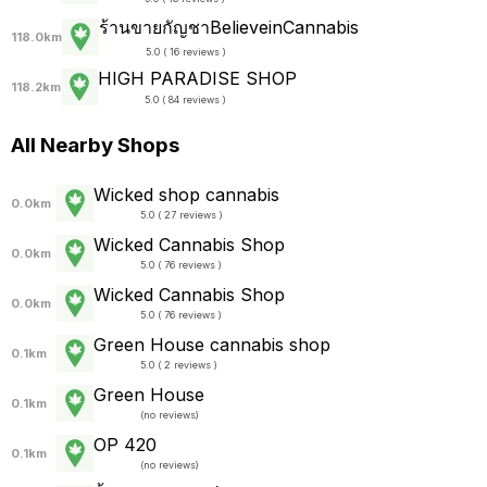
ร้านขายกัญชาBelieveinCannabis
118.0km
5.0 ( 16 reviews )
HIGH PARADISE SHOP
118.2km
5.0 ( 84 reviews )
All Nearby Shops
Wicked shop cannabis
0.0km
5.0 ( 27 reviews )
Wicked Cannabis Shop
0.0km
5.0 ( 76 reviews )
Wicked Cannabis Shop
0.0km
5.0 ( 76 reviews )
Green House cannabis shop
0.1km
5.0 ( 2 reviews )
Green House
0.1km
(
no reviews
)
OP 420
0.1km
(
no reviews
)