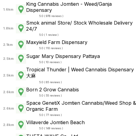
King Cannabis Jomtien - Weed/Ganja
Dispensary
1.6km
5.0 ( 976 reviews )
Smok animal Store/ Stock Wholesale Delivery
24/7
1.8km
5.0 ( 1 review )
Maxyield Farm Dispensary
2.1km
5.0 ( 110 reviews )
Sugar Mary Dispensary Pattaya
2.5km
5.0 ( 10 reviews )
Tropical Thunder | Weed Cannabis Dispensary
大麻
2.5km
5.0 ( 85 reviews )
Born 2 Grow Cannabis
2.6km
5.0 ( 55 reviews )
Space GenetiX Jomtien Cannabis/Weed Shop &
Organic Farm
2.6km
5.0 ( 77 reviews )
Villaverde Jomtien Beach
2.8km
5.0 ( 149 reviews )