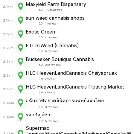
Maxyield Farm Dispensary
2.1km
5.0 ( 110 reviews )
sun weed cannabis shops
2.1km
5.0 ( 1 review )
Exotic Green
2.1km
5.0 ( 4 reviews )
E.t.CaliWeed (Cannabis)
2.2km
5.0 ( 5 reviews )
Budseeker Boutique Cannabis
2.2km
5.0 ( 219 reviews )
HLC HeavenLandCannabis Chaiyapruek
2.3km
(
no reviews
)
HLC HeavenLandCannabis Floating Market
2.3km
(
no reviews
)
อนันตาพัทยาคลินิคการแพทย์แผนไทย
2.4km
5.0 ( 3 reviews )
รสกกัญจ์ชา
2.4km
5.0 ( 5 reviews )
Supermao
Jomtien/Weed/Cannabis/Marijuana/Ganja/大麻
2.4km