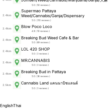
5.0 ( 50 reviews )
Supermao Pattaya
Weed/Cannabis/Ganja/Dispensary
2.4km
5.0 ( 310 reviews )
Blow Poco Loco
2.4km
4.9 ( 19 reviews )
Breaking Bud Weed Cafe & Bar
2.4km
5.0 ( 69 reviews )
LOL 420 SHOP
2.4km
5.0 ( 3 reviews )
MR.CANNABIS
2.4km
5.0 ( 3 reviews )
Breaking Bud in Pattaya
2.4km
5.0 ( 36 reviews )
Cannabis Land แคนนาบิชแลนด์
2.5km
5.0 ( 3 reviews )
English
Thai