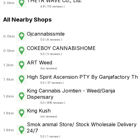
THETA WAVE Co., Ltd.
3.0km
4.9 ( 115 reviews )
All Nearby Shops
Ojcannabissmile
0.0km
5.0 ( 6 reviews )
COKEBOY CANNABISHOME
0.5km
5.0 ( 5 reviews )
ART Weed
1.2km
(
no reviews
)
High Spirit Ascension PTY By Ganjafactory Th
1.4km
5.0 ( 37 reviews )
King Cannabis Jomtien - Weed/Ganja
Dispensary
1.6km
5.0 ( 976 reviews )
King Kush
1.8km
(
no reviews
)
Smok animal Store/ Stock Wholesale Delivery
24/7
1.8km
5.0 ( 1 review )