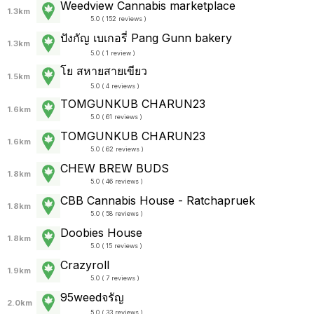
Weedview Cannabis marketplace
1.3km
5.0 ( 152 reviews )
ปังกัญ เบเกอรี่ Pang Gunn bakery
1.3km
5.0 ( 1 review )
โย สหายสายเขียว
1.5km
5.0 ( 4 reviews )
TOMGUNKUB CHARUN23
1.6km
5.0 ( 61 reviews )
TOMGUNKUB CHARUN23
1.6km
5.0 ( 62 reviews )
CHEW BREW BUDS
1.8km
5.0 ( 46 reviews )
CBB Cannabis House - Ratchapruek
1.8km
5.0 ( 58 reviews )
Doobies House
1.8km
5.0 ( 15 reviews )
Crazyroll
1.9km
5.0 ( 7 reviews )
95weedจรัญ
2.0km
5.0 ( 33 reviews )