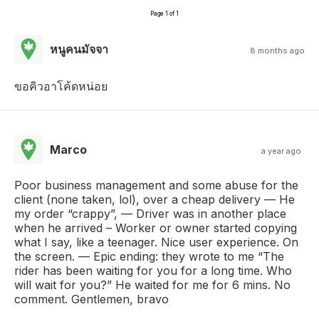
Page 1 of 1
หนูคนมัจจา
8 months ago
ขอคิวอาโค้ดหน่อย
Marco
a year ago
Poor business management and some abuse for the
client (none taken, lol), over a cheap delivery — He
my order “crappy”, — Driver was in another place
when he arrived – Worker or owner started copying
what I say, like a teenager. Nice user experience. On
the screen. — Epic ending: they wrote to me “The
rider has been waiting for you for a long time. Who
will wait for you?” He waited for me for 6 mins. No
comment. Gentlemen, bravo