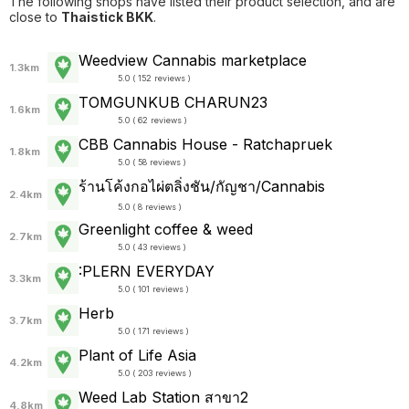
The following shops have listed their product selection, and are
close to
Thaistick BKK
.
Weedview Cannabis marketplace
1.3km
5.0 ( 152 reviews )
TOMGUNKUB CHARUN23
1.6km
5.0 ( 62 reviews )
CBB Cannabis House - Ratchapruek
1.8km
5.0 ( 58 reviews )
ร้านโค้งกอไผ่ตลิ่งชัน/กัญชา/Cannabis
2.4km
5.0 ( 8 reviews )
Greenlight coffee & weed
2.7km
5.0 ( 43 reviews )
:PLERN EVERYDAY
3.3km
5.0 ( 101 reviews )
Herb
3.7km
5.0 ( 171 reviews )
Plant of Life Asia
4.2km
5.0 ( 203 reviews )
Weed Lab Station สาขา2
4.8km