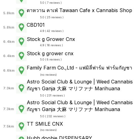
5.0 ( 7 reviews )
ตาหวาน คาเฟ่ Tawaan Cafe x Cannabis Shop
5.8km
5.0 ( 25 reviews )
CBD101
5.8km
4.9 ( 42 reviews )
Stock g Grower Cnx
6.4km
4.9 ( 16 reviews )
Stock g grower cnx
6.4km
5.0 ( 8 reviews )
Family Farm Co.,Ltd - แฟมิลี่ฟาร์ม ฟาร์มกัญชา
6.6km
(
no reviews
)
Astro Social Club & Lounge | Weed Cannabis
กัญชา Ganja 大麻 マリファナ Marihuana
7.3km
5.0 ( 231 reviews )
Astro Social Club & Lounge | Weed Cannabis
กัญชา Ganja 大麻 マリファナ Marihuana
7.3km
5.0 ( 232 reviews )
TT SMILE CNX
7.5km
(
no reviews
)
Huhh doobie DISPENSARY