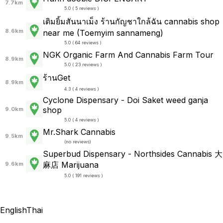
7.7km
5.0 ( 5 reviews )
เติมยิ้มสันนาเม็ง ร้านกัญชาใกล้ฉัน cannabis shop
8.6km
near me (Toemyim sannameng)
5.0 ( 64 reviews )
NGK Organic Farm And Cannabis Farm Tour
8.9km
5.0 ( 23 reviews )
ร้านGet
8.9km
4.3 ( 4 reviews )
Cyclone Dispensary - Doi Saket weed ganja
shop
9.0km
5.0 ( 4 reviews )
Mr.Shark Cannabis
9.5km
(
no reviews
)
Superbud Dispensary - Northsides Cannabis 大
麻店 Marijuana
9.6km
5.0 ( 191 reviews )
English
Thai