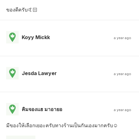
ของดีครับ🤙🏻
Koyy Mickk
a year ago
Jesda Lawyer
a year ago
คิมจองแฮ มาอายอ
a year ago
มีของให้เลือกเยอะครับทางร้านเป็นกันเองมากครับ☺️