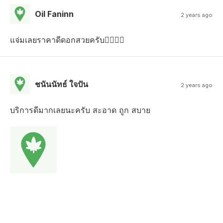
Oil Faninn
2 years ago
แจ่มเลยราคาดีดอกสวยครับ😮‍💨🙏🏻
ชนันนัทธ์ ใจปัน
2 years ago
บริการดีมากเลยนะครับ สะอาด ถูก สบาย