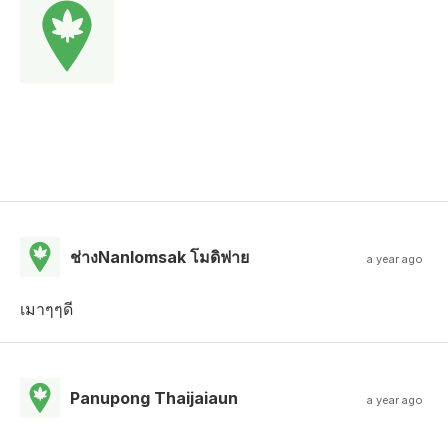
ช่างNanlomsak โมดิฟาย
a year ago
เมาๆๆดี
Panupong Thaijaiaun
a year ago