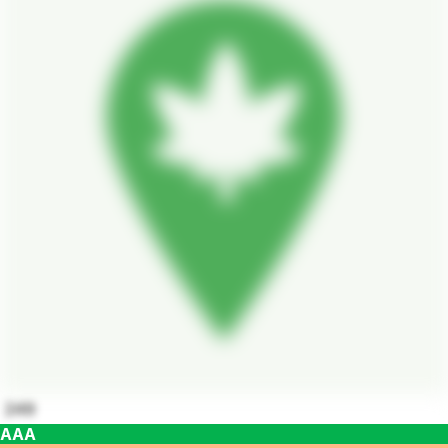
249
AAA