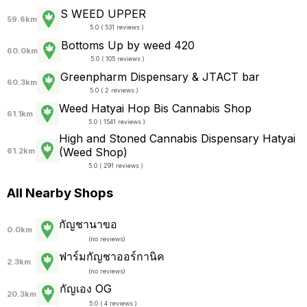
S WEED UPPER
59.6km
5.0 ( 531 reviews )
Bottoms Up by weed 420
60.0km
5.0 ( 105 reviews )
Greenpharm Dispensary & JTACT bar
60.3km
5.0 ( 2 reviews )
Weed Hatyai Hop Bis Cannabis Shop
61.1km
5.0 ( 1541 reviews )
High and Stoned Cannabis Dispensary Hatyai
(Weed Shop)
61.2km
5.0 ( 291 reviews )
All Nearby Shops
กัญชานาขอ
0.0km
(
no reviews
)
ฟาร์มกัญชาออร์กานิค
2.3km
(
no reviews
)
กัญเอง OG
20.3km
5.0 ( 4 reviews )