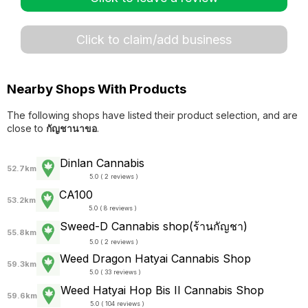
Click to claim/add business
Nearby Shops With Products
The following shops have listed their product selection, and are
close to
กัญชานาขอ
.
Dinlan Cannabis
52.7km
5.0 ( 2 reviews )
CA100
53.2km
5.0 ( 8 reviews )
Sweed-D Cannabis shop(ร้านกัญชา)
55.8km
5.0 ( 2 reviews )
Weed Dragon Hatyai Cannabis Shop
59.3km
5.0 ( 33 reviews )
Weed Hatyai Hop Bis II Cannabis Shop
59.6km
5.0 ( 104 reviews )