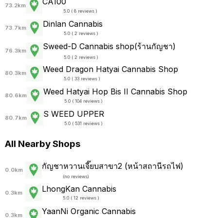
CA100
73.2km
5.0 ( 8 reviews )
Dinlan Cannabis
73.7km
5.0 ( 2 reviews )
Sweed-D Cannabis shop(ร้านกัญชา)
76.3km
5.0 ( 2 reviews )
Weed Dragon Hatyai Cannabis Shop
80.3km
5.0 ( 33 reviews )
Weed Hatyai Hop Bis II Cannabis Shop
80.6km
5.0 ( 104 reviews )
S WEED UPPER
80.7km
5.0 ( 531 reviews )
All Nearby Shops
กัญชาหวานเจี๊ยบสาขา2 (หน้าสถานีรถไฟ)
0.0km
(
no reviews
)
LhongKan Cannabis
0.3km
5.0 ( 12 reviews )
YaanNi Organic Cannabis
0.3km