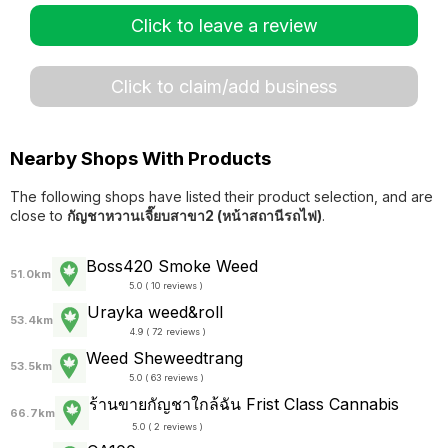
Click to leave a review
Click to claim/add business
Nearby Shops With Products
The following shops have listed their product selection, and are
close to
กัญชาหวานเจี๊ยบสาขา2 (หน้าสถานีรถไฟ)
.
Boss420 Smoke Weed
51.0km
5.0 ( 10 reviews )
Urayka weed&roll
53.4km
4.9 ( 72 reviews )
Weed Sheweedtrang
53.5km
5.0 ( 63 reviews )
ร้านขายกัญชาใกล้ฉัน Frist Class Cannabis
66.7km
5.0 ( 2 reviews )