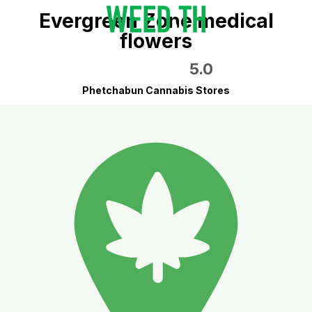
Evergreen Zone medical
flowers
5.0
Phetchabun Cannabis Stores