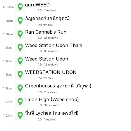
guruWEED
0.9km
5.0 ( 1 review )
กัญชาออร์แกนิกอุดร3
1.0km
(
no reviews
)
Ran Cannabis Run
1.0km
5.0 ( 21 reviews )
Weed Station Udon Thani
1.1km
5.0 ( 33 reviews )
Weed Station Udon
1.1km
4.9 ( 12 reviews )
WEEDSTATION UDON
1.1km
(
no reviews
)
Greenhouses อุดรธานี (กัญชา)
1.1km
5.0 ( 2 reviews )
Udon High (Weed shop)
1.2km
5.0 ( 18 reviews )
ลิ้นจี่ Lychee (ตลาดรถไฟ)
1.2km
5.0 ( 1 review )