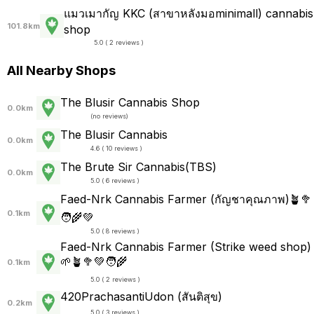
แมวเมากัญ KKC (สาขาหลังมอminimall) cannabis
101.8km
shop
5.0 ( 2 reviews )
All Nearby Shops
The Blusir Cannabis Shop
0.0km
(
no reviews
)
The Blusir Cannabis
0.0km
4.6 ( 10 reviews )
The Brute Sir Cannabis(TBS)
0.0km
5.0 ( 6 reviews )
Faed-Nrk Cannabis Farmer (กัญชาคุณภาพ)🪴🥦
0.1km
🧑‍🌾💚
5.0 ( 8 reviews )
Faed-Nrk Cannabis Farmer (Strike weed shop)
🌱🪴🥦💚🧑‍🌾
0.1km
5.0 ( 2 reviews )
420PrachasantiUdon (สันติสุข)
0.2km
5.0 ( 3 reviews )