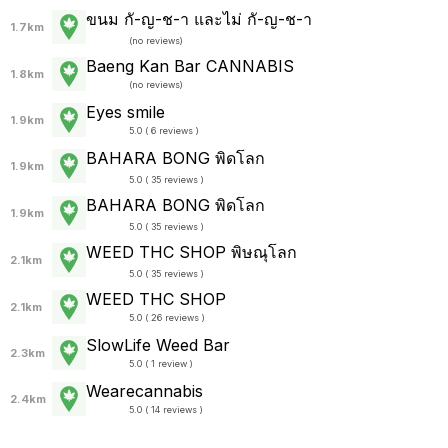
ขนม กั-ญ-ช-า และไม่ กั-ญ-ช-า
1.7km
(
no reviews
)
Baeng Kan Bar CANNABIS
1.8km
(
no reviews
)
Eyes smile
1.9km
5.0 ( 6 reviews )
BAHARA BONG พิดโลก
1.9km
5.0 ( 35 reviews )
BAHARA BONG พิดโลก
1.9km
5.0 ( 35 reviews )
WEED THC SHOP พิษณุโลก
2.1km
5.0 ( 35 reviews )
WEED THC SHOP
2.1km
5.0 ( 26 reviews )
SlowLife Weed Bar
2.3km
5.0 ( 1 review )
Wearecannabis
2.4km
5.0 ( 14 reviews )