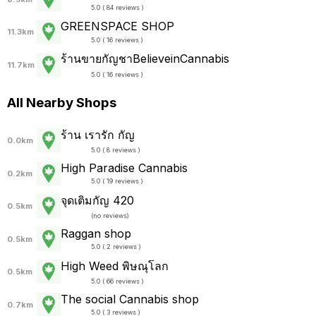
5.0 ( 84 reviews )
GREENSPACE SHOP
11.3km
5.0 ( 16 reviews )
ร้านขายกัญชาBelieveinCannabis
11.7km
5.0 ( 16 reviews )
All Nearby Shops
ร้าน เรารัก กัญ
0.0km
5.0 ( 8 reviews )
High Paradise Cannabis
0.2km
5.0 ( 19 reviews )
จุดเติมกัญ 420
0.5km
(
no reviews
)
Raggan shop
0.5km
5.0 ( 2 reviews )
High Weed พิษณุโลก
0.5km
5.0 ( 66 reviews )
The social Cannabis shop
0.7km
5.0 ( 3 reviews )