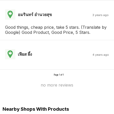
อมรินทร์ อํานวยสุข
3 years ago
Good things, cheap price, take 5 stars. (Translate by
Google) Good Product, Good Price, 5 Stars.
เฟียส ผึ้ง
4 years ago
Page 1 of 1
no more reviews
Nearby Shops With Products