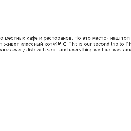
 местных кафе и ресторанов. Но это место- наш топ 1
вет классный кот😁🫶🏼 This is our second trip to Phi P
pares every dish with soul, and everything we tried was amaz