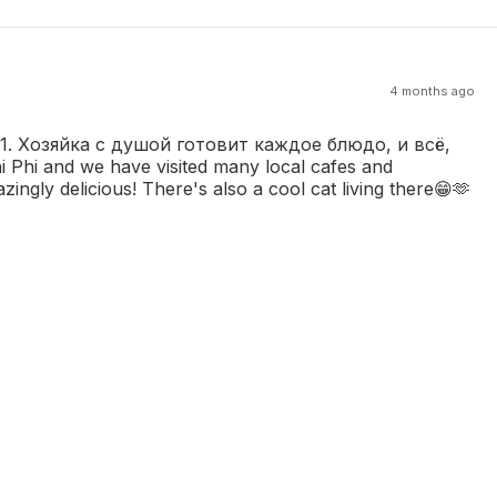
4 months ago
. Хозяйка с душой готовит каждое блюдо, и всё,
hi and we have visited many local cafes and
ingly delicious! There's also a cool cat living there😁🫶