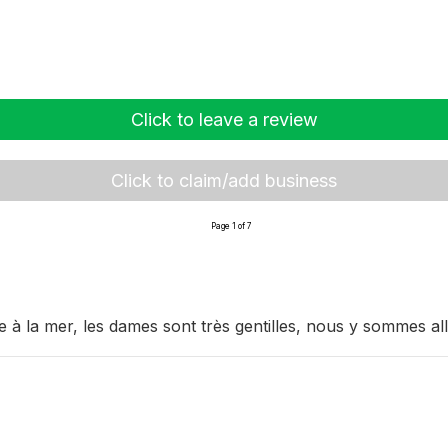
Click to leave a review
Click to claim/add business
Page 1 of 7
 à la mer, les dames sont très gentilles, nous y sommes allé