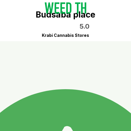
Budsaba place
5.0
Krabi Cannabis Stores