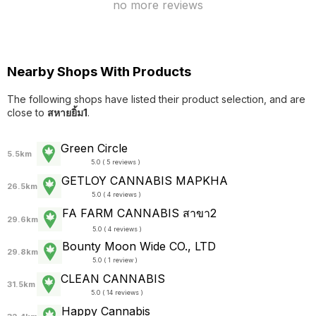
no more reviews
Nearby Shops With Products
The following shops have listed their product selection, and are
close to
สหายยิ้ม1
.
Green Circle
5.5km
5.0 ( 5 reviews )
GETLOY CANNABIS MAPKHA
26.5km
5.0 ( 4 reviews )
FA FARM CANNABIS สาขา2
29.6km
5.0 ( 4 reviews )
Bounty Moon Wide CO., LTD
29.8km
5.0 ( 1 review )
CLEAN CANNABIS
31.5km
5.0 ( 14 reviews )
Happy Cannabis