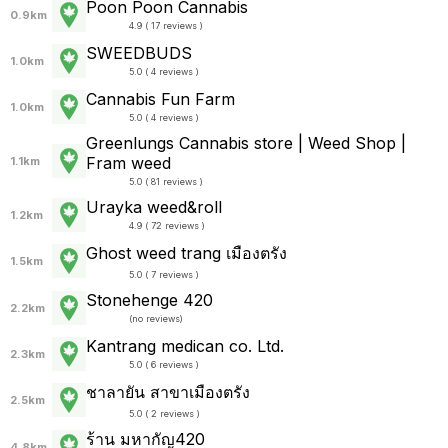
Poon Poon Cannabis
0.9km
4.9 ( 17 reviews )
SWEEDBUDS
1.0km
5.0 ( 4 reviews )
Cannabis Fun Farm
1.0km
5.0 ( 4 reviews )
Greenlungs Cannabis store | Weed Shop |
Fram weed
1.1km
5.0 ( 81 reviews )
Urayka weed&roll
1.2km
4.9 ( 72 reviews )
Ghost weed trang เมืองตรัง
1.5km
5.0 ( 7 reviews )
Stonehenge 420
2.2km
(
no reviews
)
Kantrang medican co. Ltd.
2.3km
5.0 ( 6 reviews )
ชาลายัน สาขาเมืองตรัง
2.5km
5.0 ( 2 reviews )
ร้าน มหากัญ420
4.8km