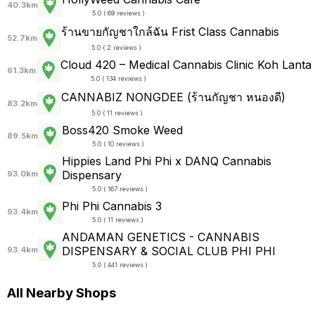
40.3km
5.0 ( 69 reviews )
ร้านขายกัญชาใกล้ฉัน Frist Class Cannabis
52.7km
5.0 ( 2 reviews )
Cloud 420 – Medical Cannabis Clinic Koh Lanta
61.3km
5.0 ( 134 reviews )
CANNABIZ NONGDEE (ร้านกัญชา หนองดี)
83.2km
5.0 ( 11 reviews )
Boss420 Smoke Weed
89.5km
5.0 ( 10 reviews )
Hippies Land Phi Phi x DANQ Cannabis
Dispensary
93.0km
5.0 ( 167 reviews )
Phi Phi Cannabis 3
93.4km
5.0 ( 11 reviews )
ANDAMAN GENETICS - CANNABIS
DISPENSARY & SOCIAL CLUB PHI PHI
93.4km
5.0 ( 441 reviews )
All Nearby Shops