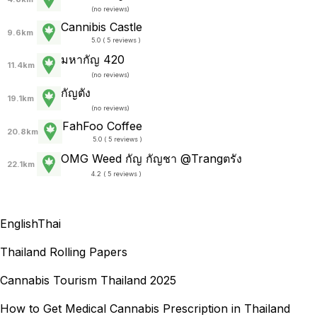
(
no reviews
)
Cannibis Castle
9.6km
5.0 ( 5 reviews )
มหากัญ 420
11.4km
(
no reviews
)
กัญตัง
19.1km
(
no reviews
)
FahFoo Coffee
20.8km
5.0 ( 5 reviews )
OMG Weed กัญ กัญชา @Trangตรัง
22.1km
4.2 ( 5 reviews )
English
Thai
Thailand Rolling Papers
Cannabis Tourism Thailand 2025
How to Get Medical Cannabis Prescription in Thailand