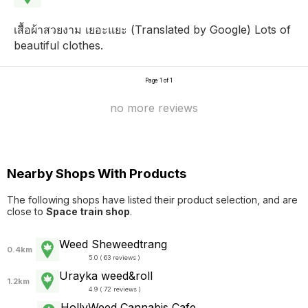
เสื้อผ้าสวยงาม เยอะแยะ (Translated by Google) Lots of
beautiful clothes.
Page 1 of 1
no more reviews
Nearby Shops With Products
The following shops have listed their product selection, and are
close to
Space train shop
.
Weed Sheweedtrang
0.4km
5.0 ( 63 reviews )
Urayka weed&roll
1.2km
4.9 ( 72 reviews )
HollyWeed Cannabis Cafe