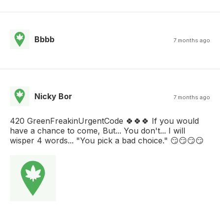
Bbbb
7 months ago
Nicky Bor
7 months ago
420 GreenFreakinUrgentCode 🍀🍀🍀 If you would
have a chance to come, But... You don't... I will
wisper 4 words... "You pick a bad choice." 😏😏😏😏