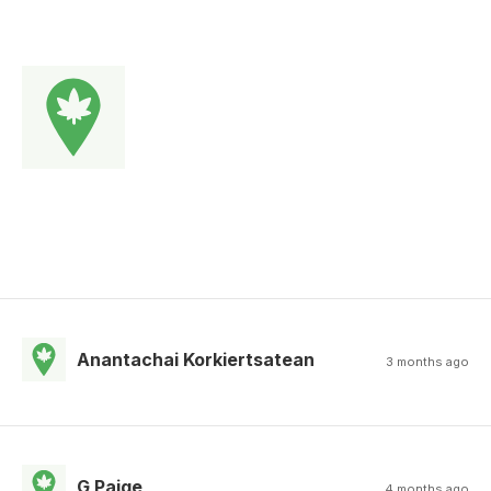
Anantachai Korkiertsatean
3 months ago
G Paige
4 months ago