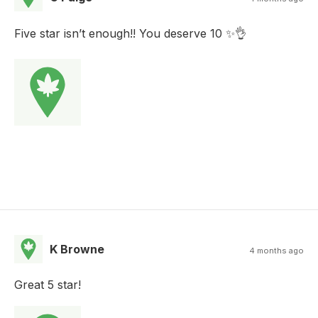
Five star isn’t enough!! You deserve 10 ✨👌
K Browne
4 months ago
Great 5 star!