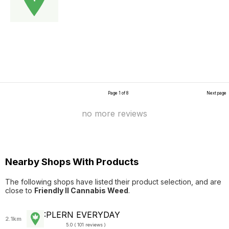
Page 1 of 8
Next page
no more reviews
Nearby Shops With Products
The following shops have listed their product selection, and are
close to
Friendly ll Cannabis Weed
.
:PLERN EVERYDAY
2.1km
5.0 ( 101 reviews )