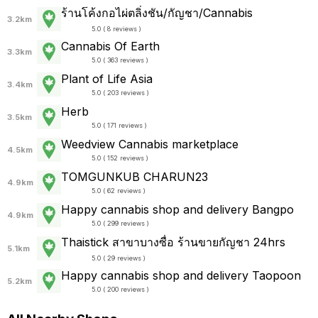
ร้านโค้งกอไผ่ตลิ่งชัน/กัญชา/Cannabis
3.2km
5.0 ( 8 reviews )
Cannabis Of Earth
3.3km
5.0 ( 363 reviews )
Plant of Life Asia
3.4km
5.0 ( 203 reviews )
Herb
3.5km
5.0 ( 171 reviews )
Weedview Cannabis marketplace
4.5km
5.0 ( 152 reviews )
TOMGUNKUB CHARUN23
4.9km
5.0 ( 62 reviews )
Happy cannabis shop and delivery Bangpo
4.9km
5.0 ( 299 reviews )
Thaistick สาขาบางซื่อ ร้านขายกัญชา 24hrs
5.1km
5.0 ( 29 reviews )
Happy cannabis shop and delivery Taopoon
5.2km
5.0 ( 200 reviews )