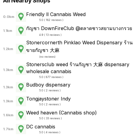
All Nearby Shops
Friendly ll Cannabis Weed
0.0km
5.0 ( 182 reviews )
กัญชา DownFireClub @ตลาดชาวสยามบางกรวย
1.1km
4.9 ( 13 reviews )
Stonercornerth Pinklao Weed Dispensary ร้าน
1.2km
ขายกัญชา 大麻
(
no reviews
)
Stonersclub weed ร้านกัญชา​ 大麻 dispensary
1.3km
wholesale cannabis
5.0 ( 877 reviews )
Budboy dispensary
1.3km
5.0 ( 2 reviews )
Tongjaystoner Indy
1.3km
5.0 ( 2 reviews )
Weed heaven (Cannabis shop)
1.6km
5.0 ( 33 reviews )
DC cannabis
1.7km
5.0 ( 4 reviews )