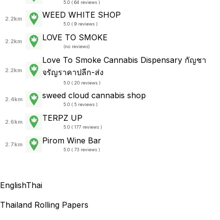
5.0 ( 64 reviews )
WEED WHITE SHOP
2.2km
5.0 ( 9 reviews )
LOVE TO SMOKE
2.2km
(
no reviews
)
Love To Smoke Cannabis Dispensary กัญชา
2.2km
จรัญราคาปลีก-ส่ง
5.0 ( 20 reviews )
sweed cloud cannabis shop
2.4km
5.0 ( 5 reviews )
TERPZ UP
2.6km
5.0 ( 177 reviews )
Pirom Wine Bar
2.7km
5.0 ( 73 reviews )
English
Thai
Thailand Rolling Papers