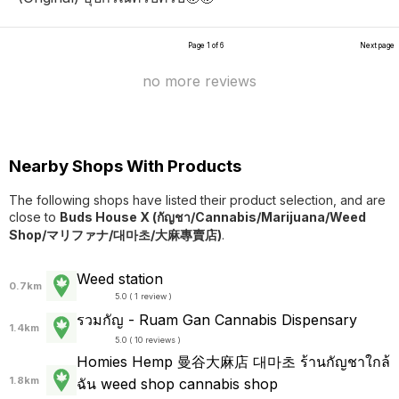
Page 1 of 6
Next page
no more reviews
Nearby Shops With Products
The following shops have listed their product selection, and are
close to
Buds House X (กัญชา/Cannabis/Marijuana/Weed
Shop/マリファナ/대마초/大麻專賣店)
.
Weed station
0.7km
5.0 ( 1 review )
รวมกัญ - Ruam Gan Cannabis Dispensary
1.4km
5.0 ( 10 reviews )
Homies Hemp 曼谷大麻店 대마초 ร้านกัญชาใกล้
1.8km
ฉัน weed shop cannabis shop