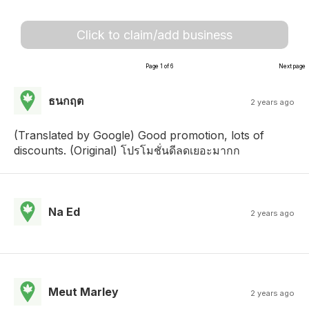
Click to claim/add business
Page 1 of 6
Next page
ธนกฤต
2 years ago
(Translated by Google) Good promotion, lots of
discounts. (Original) โปรโมชั่นดีลดเยอะมากก
Na Ed
2 years ago
Meut Marley
2 years ago