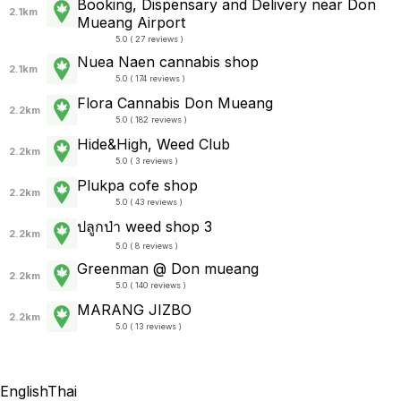
Booking, Dispensary and Delivery near Don
2.1km
Mueang Airport
5.0 ( 27 reviews )
Nuea Naen cannabis shop
2.1km
5.0 ( 174 reviews )
Flora Cannabis Don Mueang
2.2km
5.0 ( 182 reviews )
Hide&High, Weed Club
2.2km
5.0 ( 3 reviews )
Plukpa cofe shop
2.2km
5.0 ( 43 reviews )
ปลูกป่า weed shop 3
2.2km
5.0 ( 8 reviews )
Greenman @ Don mueang
2.2km
5.0 ( 140 reviews )
MARANG JIZBO
2.2km
5.0 ( 13 reviews )
English
Thai