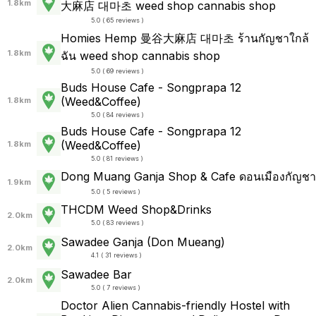
1.8km
大麻店 대마초 weed shop cannabis shop
5.0 ( 65 reviews )
Homies Hemp 曼谷大麻店 대마초 ร้านกัญชาใกล้
1.8km
ฉัน weed shop cannabis shop
5.0 ( 69 reviews )
Buds House Cafe - Songprapa 12
(Weed&Coffee)
1.8km
5.0 ( 84 reviews )
Buds House Cafe - Songprapa 12
(Weed&Coffee)
1.8km
5.0 ( 81 reviews )
Dong Muang Ganja Shop & Cafe ดอนเมืองกัญชา
1.9km
5.0 ( 5 reviews )
THCDM Weed Shop&Drinks
2.0km
5.0 ( 83 reviews )
Sawadee Ganja (Don Mueang)
2.0km
4.1 ( 31 reviews )
Sawadee Bar
2.0km
5.0 ( 7 reviews )
Doctor Alien Cannabis-friendly Hostel with