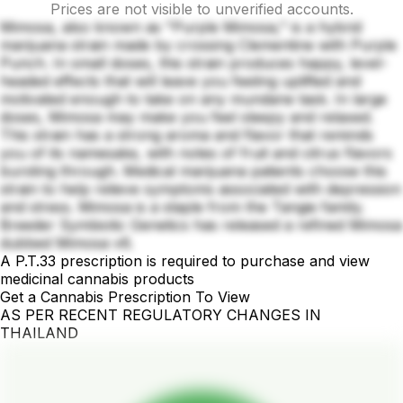
Prices are not visible to unverified accounts.
Mimosa, also known as "Purple Mimosa," is a hybrid
marijuana strain made by crossing Clementine with Purple
Punch. In small doses, this strain produces happy, level-
headed effects that will leave you feeling uplifted and
motivated enough to take on any mundane task. In large
doses, Mimosa may make you feel sleepy and relaxed.
This strain has a strong aroma and flavor that reminds
you of its namesake, with notes of fruit and citrus flavors
bursting through. Medical marijuana patients choose this
strain to help relieve symptoms associated with depression
and stress. Mimosa is a staple from the Tangie family.
Breeder Symbiotic Genetics has released a refined Mimosa
dubbed Mimosa v6.
A P.T.33 prescription is required to purchase and view
medicinal cannabis products
Get a Cannabis Prescription To View
AS PER RECENT REGULATORY CHANGES IN
THAILAND