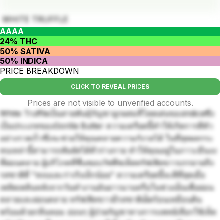
WHITE TRUFFLE
AAAA
24% THC
50% SATIVA
50% INDICA
PRICE BREAKDOWN
CLICK TO REVEAL PRICES
Prices are not visible to unverified accounts.
White Truffleเป็นสายพันธุ์กัญชาลูกผสมที่โดดเด่นของindicaซึ่ง
เป็นประเภทของGorilla Butter ความเครียดนี้ทำให้เกิดการตีหัว
อย่างรวดเร็วซึ่งจะช่วยให้คุณคลายความกังวลได้ ในที่สุดผลกระ
ทบเหล่านี้สามารถสัมผัสได้ทั่วร่างกาย ทำให้คุณอยู่ในภาวะมึนงง
ที่ผ่อนคลาย ผู้บริโภคที่ชื่นชอบวัชพืชเห็ดทรัฟเฟิลขาวบรรยายถึง
รสชาติที่ "สงบและร่าเริงเล็กน้อย" ความเครียดนี้จะดีที่สุดเมื่อ
เพลิดเพลินหลังจากวันทำงานอันยาวนานหรือในช่วงเย็นเพื่อผ่อน
คลายและผ่อนคลาย ทรัฟเฟิลขาวมีรสชาติเผ็ดร้อนเหมือนดิน
พร้อมด้วยกลิ่นหอม อ่อนๆ ผู้ป่วยกัญชาทางการแพทย์เลือกใช้เห็ด