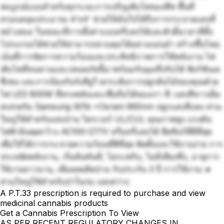
สมบูรณ์แบบสำหรับทุกระยะการเจริญเติบโตของพืช พื้นที่
ครอบคลุมประมาณ 4'x4' ช่วยให้มั่นใจได้ถึงการกระจายแสงที่
สม่ำเสมอ ในขณะที่การตั้งค่าแบบหรี่แสงได้และตัวตั้งเวลาที่ตั้ง
โปรแกรมได้ช่วยให้สามารถควบคุมได้อย่างแม่นยำ สร้างขึ้นโดย
เน้นที่การจัดการความร้อนและประสิทธิภาพการใช้พลังงาน ไฟ
เติบโตที่ทนทานและปลอดภัยนี้มาพร้อมกับมุมที่ปรับได้ ฟังก์ชันเด
ซี่เชน และการป้องกันรังสียูวี ยกระดับการปลูกต้นไม้ของคุณด้วย
ไฟ LED 800W ที่ทรงพลังและเชื่อถือได้ของเรา สี: แสงสีขาวเต็ม
สเปกตรัม Samsung 301b +Osram 660nm ปลูกแสงสีแดง ส่วน
ใหญ่ใช้สำหรับแสงป่าน ไดรเวอร์ UL/CUL คุณภาพสูง แรงดัน
ไฟฟ้าอินพุตกว้าง AC100-277V หรือหรี่แสงได้ ฮีตซิงก์ที่ดีที่สุด
เพื่อให้ได้การกระจายความร้อนที่ดีที่สุด ติดตั้งและใช้งานง่าย การ
ประหยัดพลังงาน, เริ่มต้นทันที, ไม่กะพริบ, ไม่มีเสียงหึ่ง, อายุการ
ใช้งานยาวนาน, เพิ่มผลผลิตป่าน รับประกัน 3 ปี การใช้งาน: ●
ส่วนใหญ่ใช้สำหรับป่าในร่ม แสงสว่าง
A P.T.33 prescription is required to purchase and view
medicinal cannabis products
Get a Cannabis Prescription To View
AS PER RECENT REGULATORY CHANGES IN