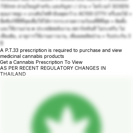
730nm ส่วนใหญ่สำหรับ แสงกัญชา / ป่าน • ไดร์เวอร์ SOSEN
คุณภาพสูง • แรงดันไฟฟ้าอินพุตกว้าง AC100-277V หรี่แสงได้ •
ฮีตซิงก์ที่ดีที่สุดเพื่อให้ได้การกระจายความร้อนที่ดีที่สุด • ติดตั้ง
และใช้งานง่าย ● ประหยัดพลังงาน สตาร์ททันที ไม่กะพริบ ไม่
เสียงฮัม, อายุการใช้งานยาวนาน, เพิ่มผลผลิตป่าน • รับประกัน 3
ปี
A P.T.33 prescription is required to purchase and view
medicinal cannabis products
Get a Cannabis Prescription To View
AS PER RECENT REGULATORY CHANGES IN
THAILAND