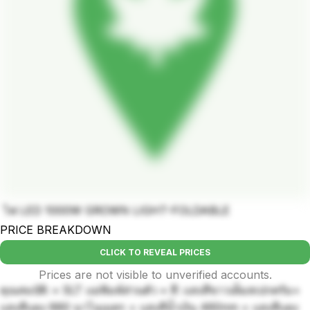
ไฟ LED 1000W GROWN LIGHT-FOLDABLE
PRICE BREAKDOWN
CLICK TO REVEAL PRICES
Prices are not visible to unverified accounts.
คุณสมบัติ: • SLT แม่พิมพ์ส่วนตัว • สี: แสงสีขาวเต็มสเปกตรัม+
แสงสีแดง 660 นาโนเมตร + แสงสีน้ำเงิน 460nm + แสงสีแดง