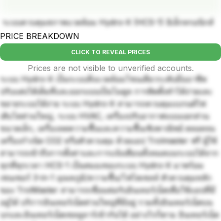
ระบบควบคุมสภาพแวดล้อม Hydro-X (HCS-1) อิเล็กทรอนิกส์
PRICE BREAKDOWN
CLICK TO REVEAL PRICES
Prices are not visible to unverified accounts.
ระบบ Hydro-X เป็นระบบสิ่งแวดล้อมโซนเดียวระดับมืออาชีพ
ปรับแต่งได้เต็มที่และออกแบบเป็นโมดูล การติดตั้งทำได้ง่ายและ
ขยายระบบได้ง่าย ระบบ Hydro-X สามารถควบคุมแบรนด์ไฟ
เติบโตส่วนใหญ่, ระบบ HVAC, เครื่องปรับอากาศแบบแยกส่วน
ขนาดเล็ก, เครื่องลดความชื้นและความชื้นเชิงพาณิชย์ ตลอดจน
เครื่องกำเนิด CO2 หรือตัวควบคุม ด้วยแอป Trolmaster ฟรี ผู้ใช้
สามารถเข้าถึงการตั้งค่าและการแจ้งเตือนทั้งหมดบนระบบได้จาก
ทุกที่ทุกเวลา HCS-1 เป็นสมองของระบบ Hydro-X มาพร้อม
เซนเซอร์ 3-in-1 อุณหภูมิ/ความชื้น/โฟโตเซลล์ ตัวควบคุมหลัก
ของ TrolMaster สามารถเชื่อมต่อกับอินเทอร์เน็ตเพื่อใช้แอปที่มี
อยู่ได้ บริการอินเทอร์เน็ตส่วนใหญ่ที่มีอยู่ รวมทั้งอินเทอร์เน็ตบน
บกและอินเทอร์เน็ตเซลลูลาร์เข้ากันได้ อย่างไรก็ตาม อินเทอร์เน็ต