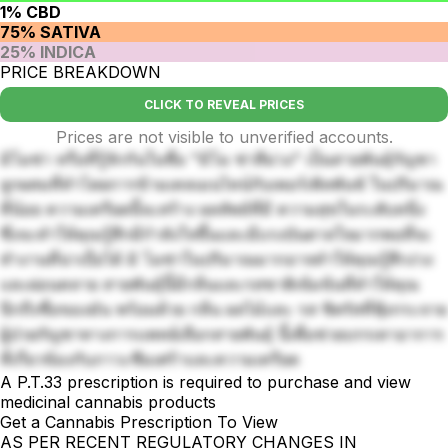
1% CBD
75% SATIVA
25% INDICA
PRICE BREAKDOWN
CLICK TO REVEAL PRICES
Prices are not visible to unverified accounts.
มิโมซ่า หรือที่รู้จักกันในชื่อ "มิโม ซ่าสีม่วง" เป็นสายพันธุ์กัญชา
ลูกผสมที่ทำโดยการข้ามเคลเมนไทน์กับเพอร์เพิลพันช์ ในปริมาณ
ที่น้อย ความเครียดนี้จะสร้าง ผลลัพธ์ที่มี ความสุขในระดับหนึ่ง
ซึ่งจะทำให้คุณรู้สึกมีกำลังใจขึ้นและมีแรงบันดาลใจมากพอที่จะ
ทำงานที่น่าเบื่อได้ มิ โมซ่าในปริมาณมากอาจทำให้คุณรู้สึกง่วง
และผ่อนคลาย สายพันธุ์นี้มีกลิ่นและรสชาติเข้มข้นที่ทำให้คุณ
นึกถึงชื่อของมัน พร้อมด้วย กลิ่น ผลไม้และ รส ซิตรัสที่ฟุ้งกระจาย
ผู้ป่วยกัญชาทางการแพทย์เลือกสายพันธุ์ นี้เพื่อช่วยบรรเทาอาการ
ที่เกี่ยวข้องกับภาวะซึมเศร้าและความเครียด
A P.T.33 prescription is required to purchase and view
medicinal cannabis products
Get a Cannabis Prescription To View
AS PER RECENT REGULATORY CHANGES IN