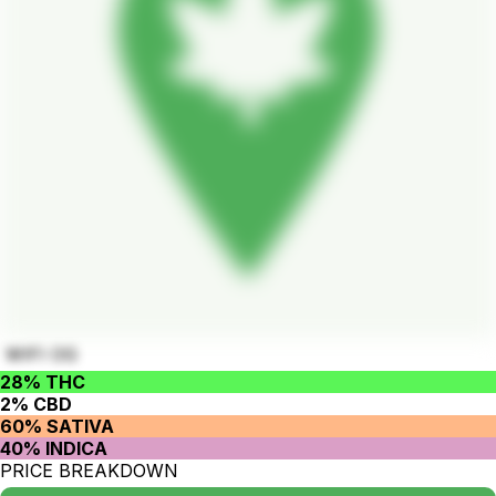
WIFI OG
28% THC
2% CBD
60% SATIVA
40% INDICA
PRICE BREAKDOWN