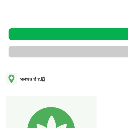
ทศพล ชําปฏิ