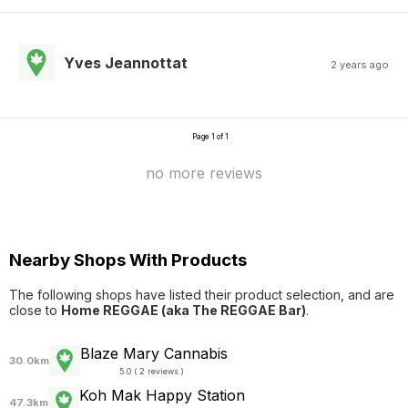
Yves Jeannottat
2 years ago
Page 1 of 1
no more reviews
Nearby Shops With Products
The following shops have listed their product selection, and are
close to
Home REGGAE (aka The REGGAE Bar)
.
Blaze Mary Cannabis
30.0km
5.0 ( 2 reviews )
Koh Mak Happy Station
47.3km