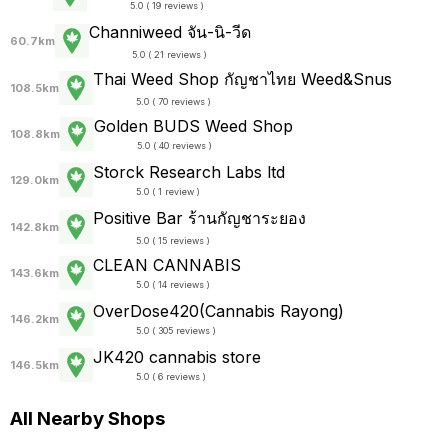
5.0 ( 19 reviews )
Channiweed จัน-นิ-วีด
60.7km
5.0 ( 21 reviews )
Thai Weed Shop กัญชาไทย Weed&Snus
108.5km
5.0 ( 70 reviews )
Golden BUDS Weed Shop
108.8km
5.0 ( 40 reviews )
Storck Research Labs ltd
129.0km
5.0 ( 1 review )
Positive Bar ร้านกัญชาระยอง
142.8km
5.0 ( 15 reviews )
CLEAN CANNABIS
143.6km
5.0 ( 14 reviews )
OverDose420(Cannabis Rayong)
146.2km
5.0 ( 305 reviews )
JK420 cannabis store
146.5km
5.0 ( 6 reviews )
All Nearby Shops