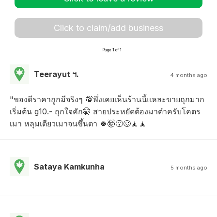
Click to claim/add business
Page 1 of 1
Teerayut ฯ.
4 months ago
"ของดีราคาถูกมีจริงๆ 💯พึ่งเคยเห็นร้านนี้แหละขายถุกมาก
เริ่มต้น g10.- ถุกใจคัก🤫 สายประหยัดต้องมาตำครับโคตร
เมา หลุมเดียวเมาจนขึ้นตา 🍀🤯😵🥴🧘🧘
Sataya Kamkunha
5 months ago