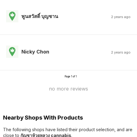
พูนสวัสดิ์ บุญชาน
2 years ago
Nicky Chon
2 years ago
Page 1 of 1
no more reviews
Nearby Shops With Products
The following shops have listed their product selection, and are
close to
กัญชาห้วยหลวง cannabis
.