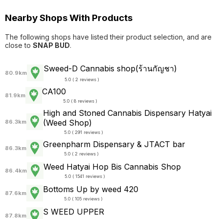
Nearby Shops With Products
The following shops have listed their product selection, and are
close to
SNAP BUD
.
Sweed-D Cannabis shop(ร้านกัญชา)
80.9km
5.0 ( 2 reviews )
CA100
81.9km
5.0 ( 8 reviews )
High and Stoned Cannabis Dispensary Hatyai
(Weed Shop)
86.3km
5.0 ( 291 reviews )
Greenpharm Dispensary & JTACT bar
86.3km
5.0 ( 2 reviews )
Weed Hatyai Hop Bis Cannabis Shop
86.4km
5.0 ( 1541 reviews )
Bottoms Up by weed 420
87.6km
5.0 ( 105 reviews )
S WEED UPPER
87.8km