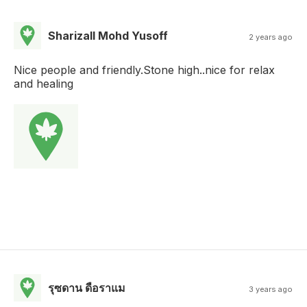
Sharizall Mohd Yusoff
2 years ago
Nice people and friendly.Stone high..nice for relax
and healing
รุซดาน ดือราแม
3 years ago