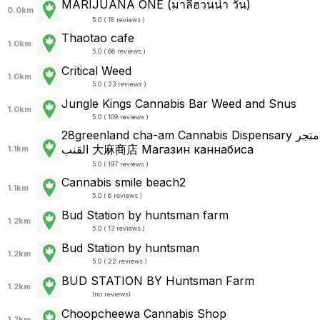
MARIJUANA ONE (มาลีฮวนน่า วัน)
0.0km
5.0 ( 18 reviews )
Thaotao cafe
1.0km
5.0 ( 66 reviews )
Critical Weed
1.0km
5.0 ( 23 reviews )
Jungle Kings Cannabis Bar Weed and Snus
1.0km
5.0 ( 109 reviews )
28greenland cha-am Cannabis Dispensary متجر
القنب 大麻商店 Магазин каннабиса
1.1km
5.0 ( 197 reviews )
Cannabis smile beach2
1.1km
5.0 ( 6 reviews )
Bud Station by huntsman farm
1.2km
5.0 ( 13 reviews )
Bud Station by huntsman
1.2km
5.0 ( 22 reviews )
BUD STATION BY Huntsman Farm
1.2km
(
no reviews
)
Choopcheewa Cannabis Shop
1.2km