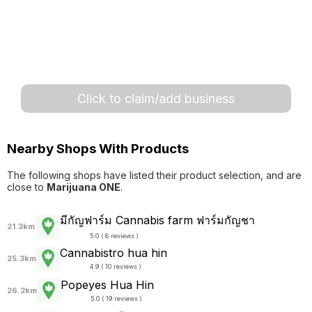
Click to claim/add business
Nearby Shops With Products
The following shops have listed their product selection, and are
close to
Marijuana ONE
.
มีกัญฟาร์ม Cannabis farm ฟาร์มกัญชา
21.3km
5.0 ( 8 reviews )
Cannabistro hua hin
25.3km
4.9 ( 10 reviews )
Popeyes Hua Hin
26.2km
5.0 ( 19 reviews )