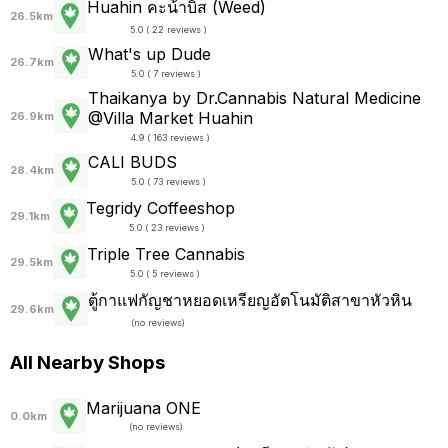
Huahin คะน้าบิส (Weed)
26.5km
5.0 ( 22 reviews )
What's up Dude
26.7km
5.0 ( 7 reviews )
Thaikanya by Dr.Cannabis Natural Medicine
@Villa Market Huahin
26.9km
4.9 ( 163 reviews )
CALI BUDS
28.4km
5.0 ( 73 reviews )
Tegridy Coffeeshop
29.1km
5.0 ( 23 reviews )
Triple Tree Cannabis
29.5km
5.0 ( 5 reviews )
ตู้กาแฟกัญชาหยอดเหรียญอัตโนมัติสาขาหัวหิน
29.6km
(
no reviews
)
All Nearby Shops
Marijuana ONE
0.0km
(
no reviews
)