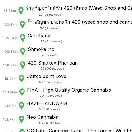
ร้านกัญชาใกล้ฉัน 420 เดินดง (Weed Shop and C
83.6km
5.0 ( 32 reviews )
ร้านกัญชา ปายตะวัน 420 (weed shop and cannabi
102.4km
5.0 ( 7 reviews )
Canchana
106.0km
4.9 ( 31 reviews )
Shmoke inc.
106.6km
(
no reviews
)
420 Smokey Phangan
108.7km
5.0 ( 595 reviews )
Coffee Joint Love
119.2km
5.0 ( 514 reviews )
FIYA - High Quality Organic Cannabis
120.5km
5.0 ( 80 reviews )
HAZE CANNABIS
121.0km
5.0 ( 28 reviews )
Neo Cannabis
121.7km
5.0 ( 66 reviews )
OG Lab - Cannabis​ Farm | The Largest Weed 