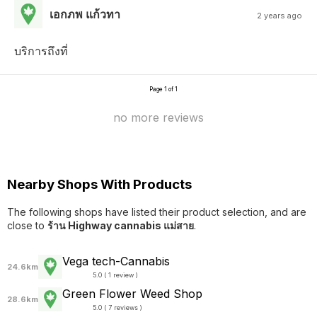
เอกภพ แก้วทา
2 years ago
บริการถึงที่
Page 1 of 1
no more reviews
Nearby Shops With Products
The following shops have listed their product selection, and are
close to
ร้าน Highway cannabis แม่สาย
.
Vega tech-Cannabis
24.6km
5.0 ( 1 review )
Green Flower Weed Shop
28.6km
5.0 ( 7 reviews )