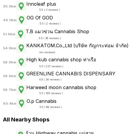
Innoleaf plus
30.0km
5.0 ( 3 reviews )
OG Of GOD
44.0km
5.0 ( 2 reviews )
T.B แมวข่วน Cannabis Shop
51.6km
5.0 ( 36 reviews )
KANKATOM.Co.,Ltd (บริษัท กัญกระท่อม จำกัด)
54.9km
(
no reviews
)
High kub cannabis shop ท่าเรือ
58.9km
5.0 ( 237 reviews )
GREENLINE CANNABIS DISPENSARY
59.6km
4.8 ( 34 reviews )
Harweed moon cannabis shop
59.7km
5.0 ( 193 reviews )
O.p Cannabis
60.4km
5.0 ( 94 reviews )
All Nearby Shops
ร้าน Highway cannabis แม่สาย