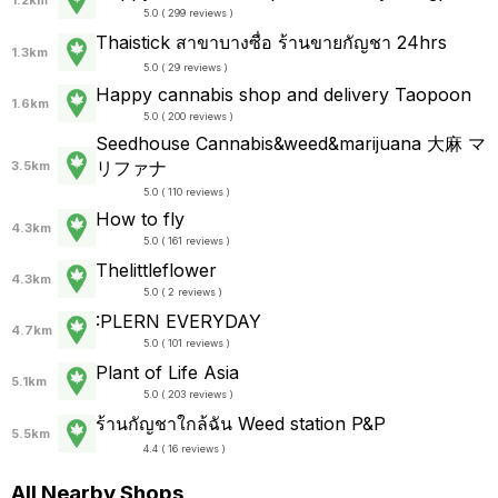
1.2km
5.0 ( 299 reviews )
Thaistick สาขาบางซื่อ ร้านขายกัญชา 24hrs
1.3km
5.0 ( 29 reviews )
Happy cannabis shop and delivery Taopoon
1.6km
5.0 ( 200 reviews )
Seedhouse Cannabis&weed&marijuana 大麻 マ
リファナ
3.5km
5.0 ( 110 reviews )
How to fly
4.3km
5.0 ( 161 reviews )
Thelittleflower
4.3km
5.0 ( 2 reviews )
:PLERN EVERYDAY
4.7km
5.0 ( 101 reviews )
Plant of Life Asia
5.1km
5.0 ( 203 reviews )
ร้านกัญชาใกล้ฉัน Weed station P&P
5.5km
4.4 ( 16 reviews )
All Nearby Shops