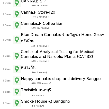
CANNABIS P
1.0km
5.0 ( 13 reviews )
Canna.P Store420
1.0km
4.5 ( 2 reviews )
Cannabis.P Coffee Bar
1.0km
5.0 ( 158 reviews )
Blue Dream Cannabis ร้านกัญชา Home Grow
1.0km
พรีเมี่ยม
4.2 ( 5 reviews )
Center of Analytical Testing for Medical
Cannabis and Narcotic Plants (CATSS)
1.2km
5.0 ( 2 reviews )
สหายกัน
1.2km
5.0 ( 1 review )
Happy cannabis shop and delivery Bangpo
1.2km
5.0 ( 299 reviews )
Thaistick นนทบุรี
1.3km
(
no reviews
)
Smoke House @ Bangpho
1.3km
(
no reviews
)