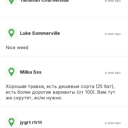
a year ago
Luke Sommerville
a year ago
Nice weed
Milka Sss
a year ago
Хорошая травка, есть дешевые сорта (25 бат),
есть более дорогие варианты (от 100). Вам тут
же скрутят, если нужно.
jygrt rtrtt
a year ago