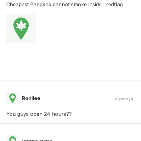
Cheapest Bangkok cannot smoke inside : redflag
Roniiee
a year ago
You guys open 24 hours??
เสกสรร ละมูล