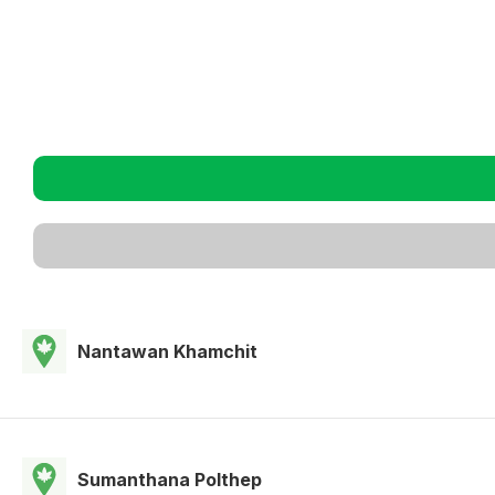
Nantawan Khamchit
Sumanthana Polthep