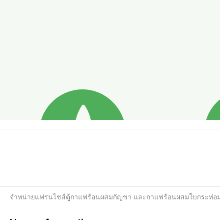
จำหน่ายแฟรนไชส์ตู้กาแฟร้อนผสมกัญชา และกาแฟร้อนผสมใบกระท่อ