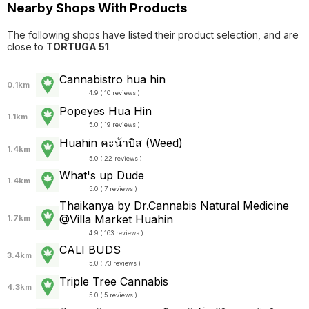
Nearby Shops With Products
The following shops have listed their product selection, and are
close to
TORTUGA 51
.
Cannabistro hua hin
0.1km
4.9 ( 10 reviews )
Popeyes Hua Hin
1.1km
5.0 ( 19 reviews )
Huahin คะน้าบิส (Weed)
1.4km
5.0 ( 22 reviews )
What's up Dude
1.4km
5.0 ( 7 reviews )
Thaikanya by Dr.Cannabis Natural Medicine
@Villa Market Huahin
1.7km
4.9 ( 163 reviews )
CALI BUDS
3.4km
5.0 ( 73 reviews )
Triple Tree Cannabis
4.3km
5.0 ( 5 reviews )