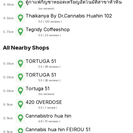
ตู้กาแฟกัญชาหยอดเหรียญอัตโนมัติสาขาหัวหิน
4.4km
(
no reviews
)
Thaikanya By Dr.Cannabis Huahin 102
4.5km
5.0 ( 120 reviews )
Tegridy Coffeeshop
5.7km
5.0 ( 23 reviews )
All Nearby Shops
TORTUGA 51
0.0km
5.0 ( 39 reviews )
TORTUGA 51
0.0km
5.0 ( 36 reviews )
Tortuga 51
0.0km
(
no reviews
)
420 OVERDOSE
0.1km
5.0 ( 1 review )
Cannabistro hua hin
0.1km
4.9 ( 10 reviews )
Cannabis hua hin FEIROU 51
0.1km