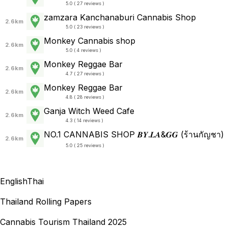
5.0 ( 27 reviews )
zamzara Kanchanaburi Cannabis Shop
2.6km
5.0 ( 23 reviews )
Monkey Cannabis shop
2.6km
5.0 ( 4 reviews )
Monkey Reggae Bar
2.6km
4.7 ( 27 reviews )
Monkey Reggae Bar
2.6km
4.8 ( 28 reviews )
Ganja Witch Weed Cafe
2.6km
4.3 ( 14 reviews )
NO.1 CANNABIS SHOP 𝑩𝒀.𝑳𝑨&𝑮𝑮 (ร้านกัญชา)
2.6km
5.0 ( 25 reviews )
English
Thai
Thailand Rolling Papers
Cannabis Tourism Thailand 2025