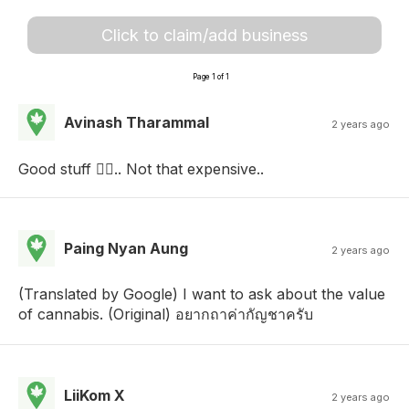
Click to claim/add business
Page 1 of 1
Avinash Tharammal
2 years ago
Good stuff 👍🏾.. Not that expensive..
Paing Nyan Aung
2 years ago
(Translated by Google) I want to ask about the value
of cannabis. (Original) อยากถาค่ากัญชาครับ
LiiKom X
2 years ago