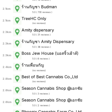
ร้านกัญชา Budman
2.1km
5.0 ( 730 reviews )
TreeHC Only
2.1km
(
no reviews
)
Amity dispensary
2.3km
5.0 ( 31 reviews )
ร้านกัญชา Amity Dispensary
2.3km
5.0 ( 36 reviews )
Boss Jew House (บอสจิ้วเฮ้าส์)
2.3km
5.0 ( 6 reviews )
ร้านเพื่อนกัญ
2.4km
(
no reviews
)
Best of Best Cannabis Co.,Ltd
2.8km
(
no reviews
)
Season Cannabis Shop @เอกชัย
2.8km
5.0 ( 3 reviews )
Season Cannabis Shop @เอกชัย
2.8km
5.0 ( 2 reviews )
Phoenix Cannabis Farm Co.,Ltd