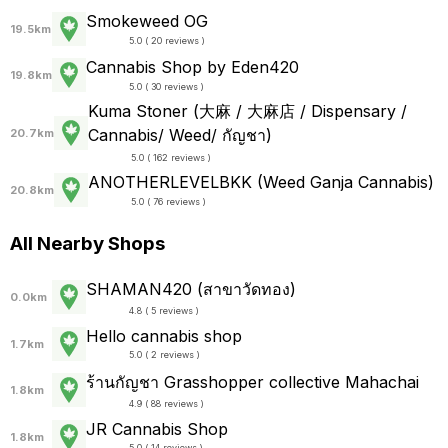
Smokeweed OG
19.5km
5.0 ( 20 reviews )
Cannabis Shop by Eden420
19.8km
5.0 ( 30 reviews )
Kuma Stoner (大麻 / 大麻店 / Dispensary /
Cannabis/ Weed/ กัญชา)
20.7km
5.0 ( 162 reviews )
ANOTHERLEVELBKK (Weed Ganja Cannabis)
20.8km
5.0 ( 76 reviews )
All Nearby Shops
SHAMAN420 (สาขาวัดทอง)
0.0km
4.8 ( 5 reviews )
Hello cannabis shop
1.7km
5.0 ( 2 reviews )
ร้านกัญชา Grasshopper collective Mahachai
1.8km
4.9 ( 88 reviews )
JR Cannabis Shop
1.8km
5.0 ( 14 reviews )