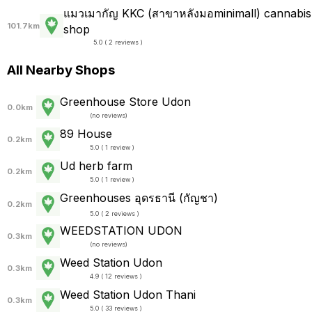
แมวเมากัญ KKC (สาขาหลังมอminimall) cannabis
101.7km
shop
5.0 ( 2 reviews )
All Nearby Shops
Greenhouse Store​ Udon
0.0km
(
no reviews
)
89 House
0.2km
5.0 ( 1 review )
Ud herb farm
0.2km
5.0 ( 1 review )
Greenhouses อุดรธานี (กัญชา)
0.2km
5.0 ( 2 reviews )
WEEDSTATION UDON
0.3km
(
no reviews
)
Weed Station Udon
0.3km
4.9 ( 12 reviews )
Weed Station Udon Thani
0.3km
5.0 ( 33 reviews )