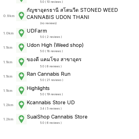
5.0 ( 10 reviews )
กัญชาอุดรธานี สโตนวีด STONED WEED
0.9km
CANNABIS UDON THANI
(
no reviews
)
UDFarm
1.0km
5.0 ( 2 reviews )
Udon High (Weed shop)
1.1km
5.0 ( 18 reviews )
ของดี แคมโขง สาขาอุดร
1.1km
5.0 ( 6 reviews )
Ran Cannabis Run
1.1km
5.0 ( 21 reviews )
Highlights
1.1km
5.0 ( 19 reviews )
Kcannabis Store UD
1.2km
3.4 ( 5 reviews )
SuaiShop Cannabis Store
1.2km
5.0 ( 6 reviews )