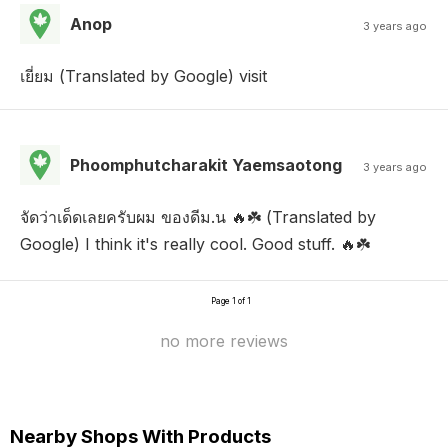
Anop
3 years ago
เยี่ยม (Translated by Google) visit
Phoomphutcharakit Yaemsaotong
3 years ago
จัดว่าเด็ดเลยครับผม ของดีม.น 🔥☘️ (Translated by
Google) I think it's really cool. Good stuff. 🔥☘️
Page 1 of 1
no more reviews
Nearby Shops With Products