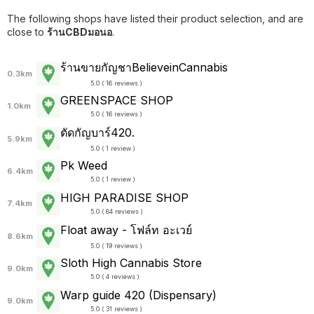
The following shops have listed their product selection, and are
close to
ร้านCBDมอนอ
.
ร้านขายกัญชาBelieveinCannabis
0.3km
5.0 ( 16 reviews )
GREENSPACE SHOP
1.0km
5.0 ( 16 reviews )
ตัดกัญบาร์420.
5.9km
5.0 ( 1 review )
Pk Weed
6.4km
5.0 ( 1 review )
HIGH PARADISE SHOP
7.4km
5.0 ( 84 reviews )
Float away - โฟล์ท อะเวย์
8.6km
5.0 ( 19 reviews )
Sloth High Cannabis Store
9.0km
5.0 ( 4 reviews )
Warp guide 420 (Dispensary)
9.0km
5.0 ( 31 reviews )