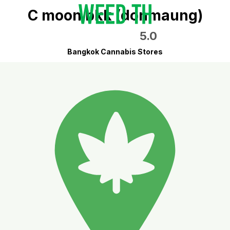
C moon bkk (donmaung)
5.0
Bangkok Cannabis Stores