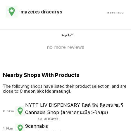
myzcixs dracarys
a year ago
Page 1 of 1
no more reviews
Nearby Shops With Products
The following shops have listed their product selection, and are
close to
C moon bkk (donmaung)
.
NYTT LIV DISPENSARY นิตต์ ลิฟ ดิสเพน'ซะรี
0.6km
Cannabis Shop (สาขาดอนเมือง-โกสุม)
5.0 ( 37 reviews )
9cannabis
1.9km