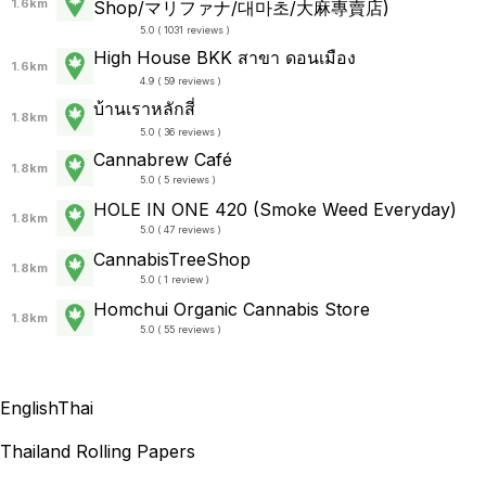
1.6km
Shop/マリファナ/대마초/大麻專賣店)
5.0 ( 1031 reviews )
High House BKK สาขา ดอนเมือง
1.6km
4.9 ( 59 reviews )
บ้านเราหลักสี่
1.8km
5.0 ( 36 reviews )
Cannabrew Café
1.8km
5.0 ( 5 reviews )
HOLE IN ONE 420 (Smoke Weed Everyday)
1.8km
5.0 ( 47 reviews )
CannabisTreeShop
1.8km
5.0 ( 1 review )
Homchui Organic Cannabis Store
1.8km
5.0 ( 55 reviews )
English
Thai
Thailand Rolling Papers