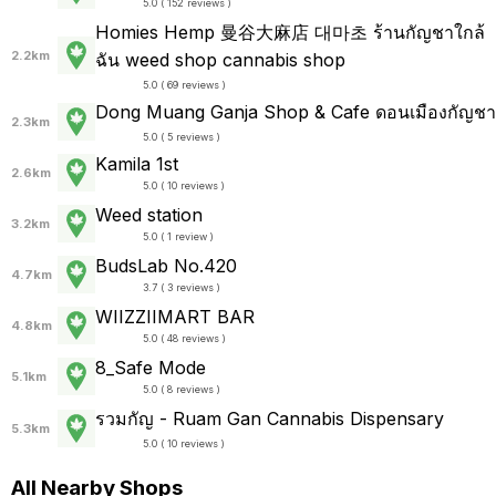
5.0 ( 152 reviews )
Homies Hemp 曼谷大麻店 대마초 ร้านกัญชาใกล้
2.2km
ฉัน weed shop cannabis shop
5.0 ( 69 reviews )
Dong Muang Ganja Shop & Cafe ดอนเมืองกัญชา
2.3km
5.0 ( 5 reviews )
Kamila 1st
2.6km
5.0 ( 10 reviews )
Weed station
3.2km
5.0 ( 1 review )
BudsLab No.420
4.7km
3.7 ( 3 reviews )
WIIZZIIMART BAR
4.8km
5.0 ( 48 reviews )
8_Safe Mode
5.1km
5.0 ( 8 reviews )
รวมกัญ - Ruam Gan Cannabis Dispensary
5.3km
5.0 ( 10 reviews )
All Nearby Shops