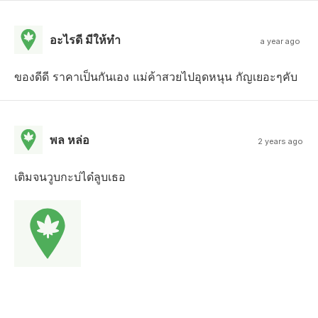
อะไรดี มีให้ทํา
a year ago
ของดีดี ราคาเป็นกันเอง แม่ค้าสวยไปอุดหนุน กัญเยอะๆคับ
พล หล่อ
2 years ago
เติมจนวูบกะบ่ได๋ลูบเธอ