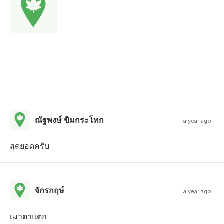
ณัฐพงษ์ ขิมกระโทก
a year ago
สุดยอดครับ
จักรกฤษ์
a year ago
เมาตาแตก