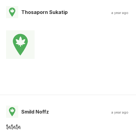
Thosaporn Sukatip
a year ago
Smild Noffz
a year ago
🗽🗽🗽