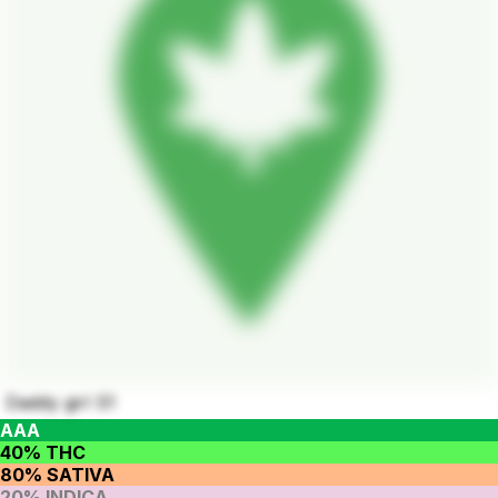
Daddy girl S1
AAA
40% THC
80% SATIVA
20% INDICA