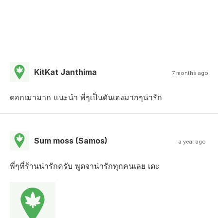
KitKat Janthima
7 months ago
ดอกเมามาก แนะนำ พี่ๆเป็นดันเองมากๆน่ารัก
Sum moss (Samos)
a year ago
พี่ๆที่ร้านน่ารักครับ พูดจาน่ารักทุกคนเลย เดะ