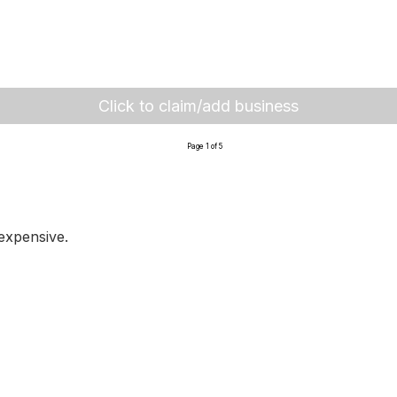
Click to claim/add business
Page 1 of 5
expensive.