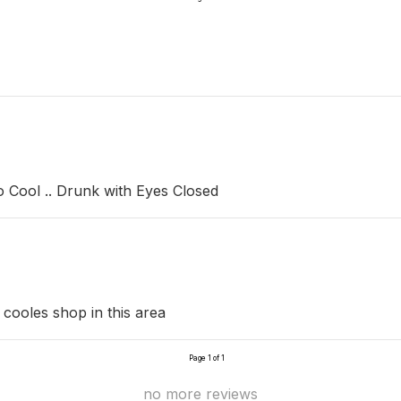
o Cool .. Drunk with Eyes Closed
 cooles shop in this area
Page 1 of 1
no more reviews