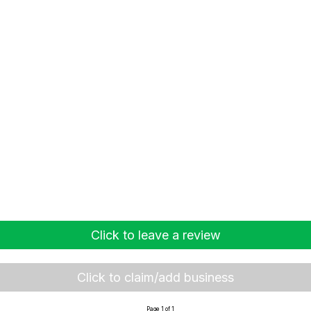
Click to leave a review
Click to claim/add business
Page 1 of 1