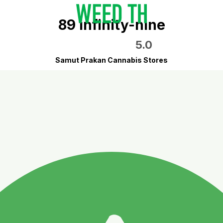
89 infinity-nine
5.0
Samut Prakan Cannabis Stores