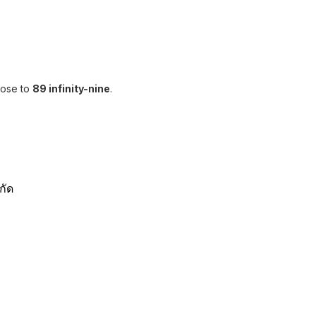
lose to
89 infinity-nine
.
กัด